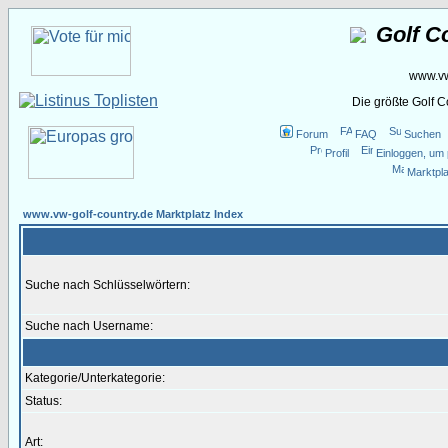
Golf C
www.vw
Die größte Golf 
Forum
FAQ
Suchen
Profil
Einloggen, um 
Marktpla
www.vw-golf-country.de Marktplatz Index
Suche nach Schlüsselwörtern:
Suche nach Username:
Kategorie/Unterkategorie:
Status:
Art: