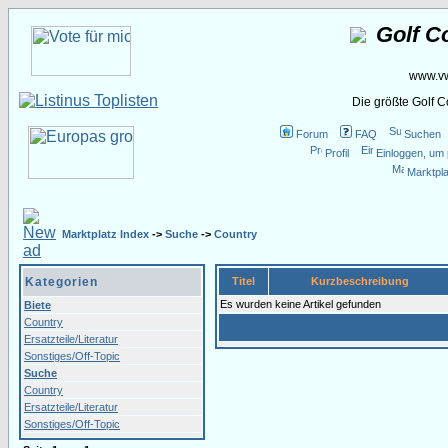
Golf C
www.vw
Die größte Golf 
Forum
FAQ
Suchen
Profil
Einloggen, um 
Marktpla
Marktplatz Index
->
Suche
->
Country
Kategorien
Titel
Kurzbeschreibung
Es wurden keine Artikel gefunden
Biete
Country
Ersatzteile/Literatur
Sonstiges/Off-Topic
Suche
Country
Ersatzteile/Literatur
Sonstiges/Off-Topic