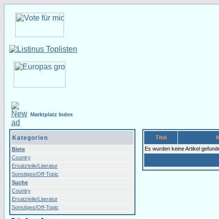
Marktplatz Index
Kategorien
Titel
Es wurden keine Artikel gefund
Biete
Country
Ersatzteile/Literatur
Sonstiges/Off-Topic
Suche
Country
Ersatzteile/Literatur
Sonstiges/Off-Topic