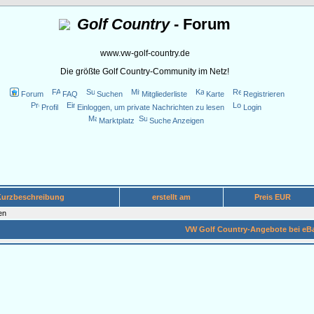
Golf Country
- Forum
www.vw-golf-country.de
Die größte Golf Country-Community im Netz!
Forum
FAQ
Suchen
Mitgliederliste
Karte
Registrieren
Profil
Einloggen, um private Nachrichten zu lesen
Login
Marktplatz
Suche Anzeigen
Kurzbeschreibung
erstellt am
Preis EUR
en
VW Golf Country-Angebote bei eB