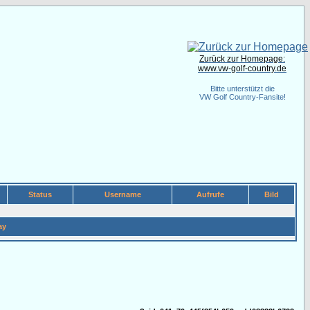
Zurück zur Homepage:
www.vw-golf-country.de
Bitte unterstützt die
VW Golf Country-Fansite!
Status
Username
Aufrufe
Bild
ay