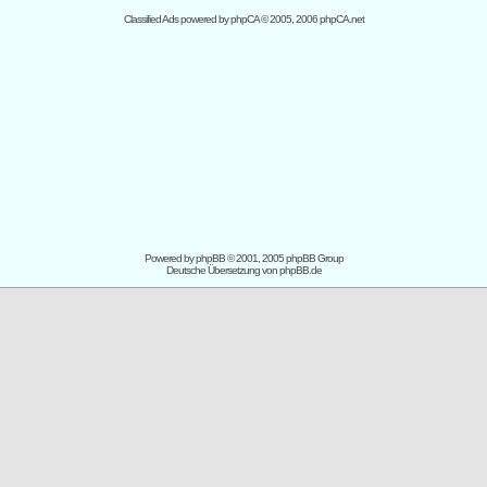
Classified Ads powered by
phpCA
© 2005, 2006 phpCA.net
Powered by
phpBB
© 2001, 2005 phpBB Group
Deutsche Übersetzung von
phpBB.de