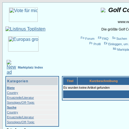
Golf C
www.vw
Die größte Golf 
Forum
FAQ
Suchen
Profil
Einloggen, um 
Marktpla
Marktplatz Index
Kategorien
Titel
Kurzbeschreibung
Es wurden keine Artikel gefunden
Biete
Country
Ersatzteile/Literatur
Sonstiges/Off-Topic
Suche
Country
Ersatzteile/Literatur
Sonstiges/Off-Topic