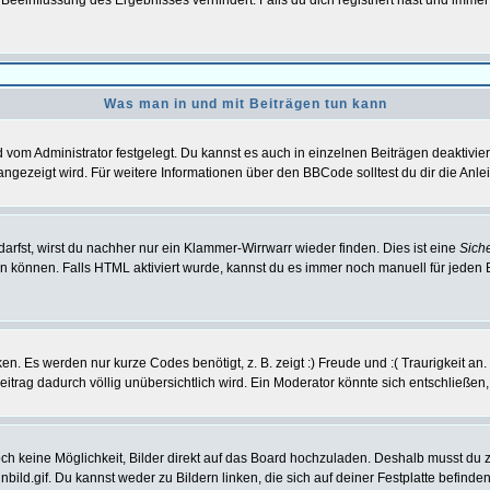
einflussung des Ergebnisses verhindert. Falls du dich registriert hast und immer 
Was man in und mit Beiträgen tun kann
vom Administrator festgelegt. Du kannst es auch in einzelnen Beiträgen deaktivie
angezeigt wird. Für weitere Informationen über den BBCode solltest du dir die Anle
darfst, wirst du nachher nur ein Klammer-Wirrwarr wieder finden. Dies ist eine
Sich
können. Falls HTML aktiviert wurde, kannst du es immer noch manuell für jeden 
n. Es werden nur kurze Codes benötigt, z. B. zeigt :) Freude und :( Traurigkeit an
Beitrag dadurch völlig unübersichtlich wird. Ein Moderator könnte sich entschließen
noch keine Möglichkeit, Bilder direkt auf das Board hochzuladen. Deshalb musst du 
inbild.gif. Du kannst weder zu Bildern linken, die sich auf deiner Festplatte befind