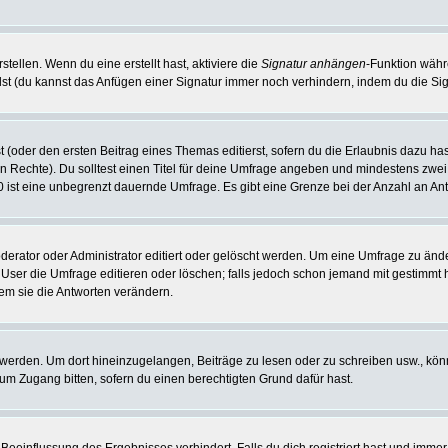
tellen. Wenn du eine erstellt hast, aktiviere die
Signatur anhängen
-Funktion währ
st (du kannst das Anfügen einer Signatur immer noch verhindern, indem du die Sig
 (oder den ersten Beitrag eines Themas editierst, sofern du die Erlaubnis dazu hast
chen Rechte). Du solltest einen Titel für deine Umfrage angeben und mindestens zw
 0 ist eine unbegrenzt dauernde Umfrage. Es gibt eine Grenze bei der Anzahl an Antw
ator oder Administrator editiert oder gelöscht werden. Um eine Umfrage zu änder
r die Umfrage editieren oder löschen; falls jedoch schon jemand mit gestimmt ha
em sie die Antworten verändern.
rden. Um dort hineinzugelangen, Beiträge zu lesen oder zu schreiben usw., könn
 um Zugang bitten, sofern du einen berechtigten Grund dafür hast.