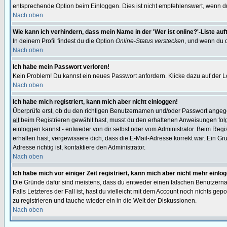
entsprechende Option beim Einloggen. Dies ist nicht empfehlenswert, wenn du a
Nach oben
Wie kann ich verhindern, dass mein Name in der 'Wer ist online?'-Liste auf
In deinem Profil findest du die Option
Online-Status verstecken
, und wenn du d
Nach oben
Ich habe mein Passwort verloren!
Kein Problem! Du kannst ein neues Passwort anfordern. Klicke dazu auf der L
Nach oben
Ich habe mich registriert, kann mich aber nicht einloggen!
Überprüfe erst, ob du den richtigen Benutzernamen und/oder Passwort angegeb
alt
beim Registrieren gewählt hast, musst du den erhaltenen Anweisungen folgen.
einloggen kannst - entweder von dir selbst oder vom Administrator. Beim Regist
erhalten hast, vergewissere dich, dass die E-Mail-Adresse korrekt war. Ein G
Adresse richtig ist, kontaktiere den Administrator.
Nach oben
Ich habe mich vor einiger Zeit registriert, kann mich aber nicht mehr einlo
Die Gründe dafür sind meistens, dass du entweder einen falschen Benutzerna
Falls Letzteres der Fall ist, hast du vielleicht mit dem Account noch nichts 
zu registrieren und tauche wieder ein in die Welt der Diskussionen.
Nach oben