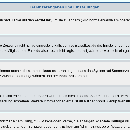
Benutzerangaben und Einstellungen
eichert. Klicke auf den
Profil
-Link, um sie zu ändern (wird normalerweise am oberen
itzone nicht richtig eingestellt. Falls dem so ist, solltest du die Einstellungen dei
es Mitglied bist. Falls du also noch nicht registriert bist, wäre das vielleicht ein g
en immer noch nicht stimmen, kann es daran liegen, dass das System auf Sommerzeit
z zwischen deiner gewählten und der Boardzeit kommen.
ht installiert hat oder das Board wurde noch nicht in deine Sprache übersetzt. Ve
Übersetzung schreiben. Weitere Informationen erhältst du auf der phpBB Group Websit
rt zu deinem Rang, z. B. Punkte oder Sterne, die anzeigen, wie viele Beiträge du
elstück und an den Benutzer gebunden. Es liegt am Administrator, ob er Avatare erl