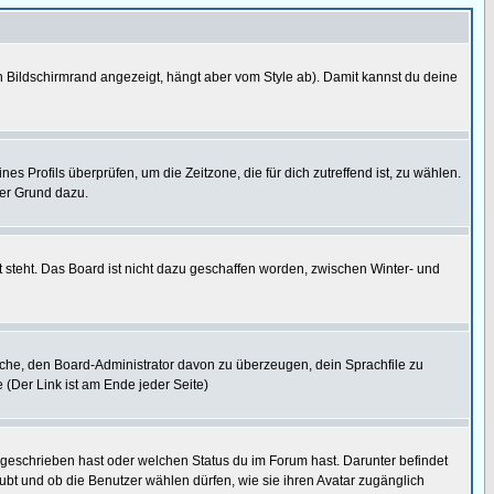
 Bildschirmrand angezeigt, hängt aber vom Style ab). Damit kannst du deine
nes Profils überprüfen, um die Zeitzone, die für dich zutreffend ist, zu wählen.
uter Grund dazu.
 steht. Das Board ist nicht dazu geschaffen worden, zwischen Winter- und
rsuche, den Board-Administrator davon zu überzeugen, dein Sprachfile zu
e (Der Link ist am Ende jeder Seite)
 geschrieben hast oder welchen Status du im Forum hast. Darunter befindet
aubt und ob die Benutzer wählen dürfen, wie sie ihren Avatar zugänglich