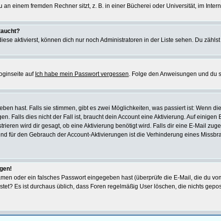
n einem fremden Rechner sitzt, z. B. in einer Bücherei oder Universität, im Intern
taucht?
iese aktivierst, können dich nur noch Administratoren in der Liste sehen. Du zählst
oginseite auf
Ich habe mein Passwort vergessen
. Folge den Anweisungen und du so
en hast. Falls sie stimmen, gibt es zwei Möglichkeiten, was passiert ist: Wenn 
 Falls dies nicht der Fall ist, braucht dein Account eine Aktivierung. Auf einigen
rieren wird dir gesagt, ob eine Aktivierung benötigt wird. Falls dir eine E-Mail zu
rund für den Gebrauch der Account-Aktivierungen ist die Verhinderung eines Missb
ggen!
men oder ein falsches Passwort eingegeben hast (überprüfe die E-Mail, die du vo
gepostet? Es ist durchaus üblich, dass Foren regelmäßig User löschen, die nichts ge