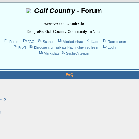
Golf Country
- Forum
www.vw-golf-country.de
Die größte Golf Country-Community im Netz!
Forum
FAQ
Suchen
Mitgliederliste
Karte
Registrieren
Profil
Einloggen, um private Nachrichten zu lesen
Login
Marktplatz
Suche Anzeigen
FAQ
cht?
!