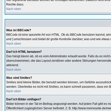
Nur registrierte Benutzer können an Umfragen teilnehmen. Dadurch wird eine Be
Rechte dazu.
Nach oben
Was ist BBCode?
BBCode ist eine spezielle Art von HTML. Ob du BBCode benutzen kannst, wird 
und ] umschlossen und bietet dir große Kontrolle darüber, was und wie etwas 
Nach oben
Darf ich HTML benutzen?
Das hängt davon ab, ob es vom Administrator erlaubt wurde. Falls du es nicht 
überschwemmen, die das Layout zerstören oder andere Störungen hervorrufen 
aktivierst.
Nach oben
Was sind Smilies?
Smilies sind kleine Bilder, die benutzt werden können, um Gefühle auszudrücke
werden. Übertreibe es nicht mit Smilies, es kann schnell passieren, dass ein 
Nach oben
Darf ich Bilder einfügen?
Bilder können in der Tat im Beitrag angezeigt werden. Auf jeden Fall gibt es 
Öffentlichkeit zugänglichen Server befindet. Z. B. http://www.meineseite.de/me