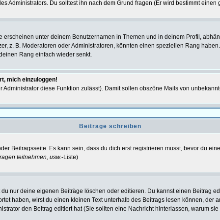
s Administrators. Du solltest ihn nach dem Grund fragen (Er wird bestimmt einen 
e erscheinen unter deinem Benutzernamen in Themen und in deinem Profil, abhän
r, z. B. Moderatoren oder Administratoren, könnten einen speziellen Rang haben. 
r deinen Rang einfach wieder senkt.
rt, mich einzuloggen!
der Administrator diese Funktion zulässt). Damit sollen obszöne Mails von unbeka
Beiträge schreiben
der Beitragsseite. Es kann sein, dass du dich erst registrieren musst, bevor du e
ragen teilnehmen, usw.
-Liste)
du nur deine eigenen Beiträge löschen oder editieren. Du kannst einen Beitrag edi
ortet haben, wirst du einen kleinen Text unterhalb des Beitrags lesen können, der 
nistrator den Beitrag editiert hat (Sie sollten eine Nachricht hinterlassen, warum s