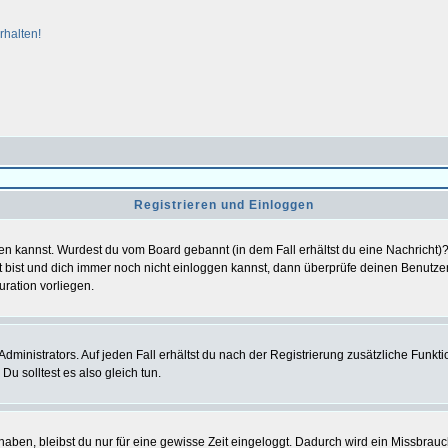
rhalten!
Registrieren und Einloggen
loggen kannst. Wurdest du vom Board gebannt (in dem Fall erhältst du eine Nachrich
t bist und dich immer noch nicht einloggen kannst, dann überprüfe deinen Benutzer
uration vorliegen.
ministrators. Auf jeden Fall erhältst du nach der Registrierung zusätzliche Funktion
u solltest es also gleich tun.
 haben, bleibst du nur für eine gewisse Zeit eingeloggt. Dadurch wird ein Missbrau