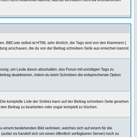
noch nicht mitstimmen kannst, hast du vermutlich nicht die erforderlichen
ren. BBCode selbst ist HTML sehr ähnlich, die Tags sind von den Klammern [
itung anschauen, die du von der Beitrag schreiben-Seite aus erreichen kannst.
erung
, um Leute davon abzuhalten, das Forum mit unnötigen Tags zu
Beitrag deaktivieren, indem du beim Schreiben die entsprechende Option
. Die komplette Liste der Smilies kann auf der Beitrag schreiben-Seite gesehen
, den Beitrag zu bearbeiten oder sogar komplett zu löschen.
zu einem bestehenden Bild verlinken, welches sich auf einem für die
en (außer es handelt sich um einen öffentlich verfügbaren Server) noch zu