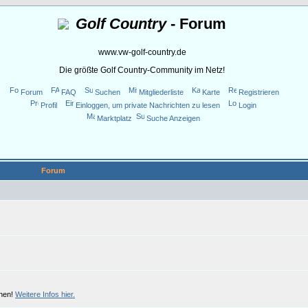
Golf Country
- Forum
www.vw-golf-country.de
Die größte Golf Country-Community im Netz!
Forum
FAQ
Suchen
Mitgliederliste
Karte
Registrieren
Profil
Einloggen, um private Nachrichten zu lesen
Login
Marktplatz
Suche Anzeigen
Forum
chen!
Weitere Infos hier.