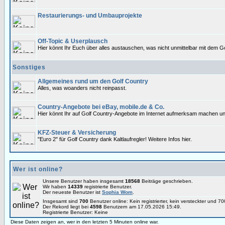
Restaurierungs- und Umbauprojekte
Off-Topic & Userplausch
Hier könnt Ihr Euch über alles austauschen, was nicht unmittelbar mit dem Go
Sonstiges
Allgemeines rund um den Golf Country
Alles, was woanders nicht reinpasst.
Country-Angebote bei eBay, mobile.de & Co.
Hier könnt Ihr auf Golf Country-Angebote im Internet aufmerksam machen un
KFZ-Steuer & Versicherung
"Euro 2" für Golf Country dank Kaltlaufregler! Weitere Infos hier.
Wer ist online?
Unsere Benutzer haben insgesamt
18568
Beiträge geschrieben.
Wir haben
14339
registrierte Benutzer.
Der neueste Benutzer ist
Sophia Wom
.
Insgesamt sind
700
Benutzer online: Kein registrierter, kein versteckter und 
Der Rekord liegt bei
4598
Benutzern am 17.05.2026 15:49.
Registrierte Benutzer: Keine
Diese Daten zeigen an, wer in den letzten 5 Minuten online war.