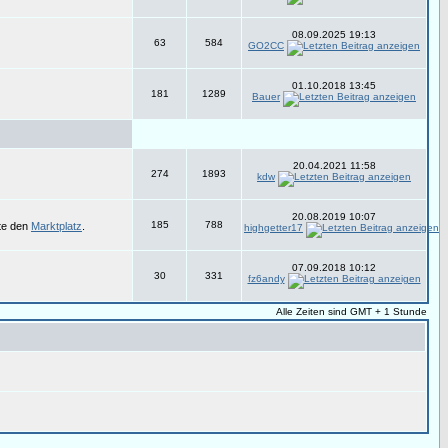
08.09.2025 19:13
63
584
GO2CC
01.10.2018 13:45
181
1289
Bauer
20.04.2021 11:58
274
1893
kdw
20.08.2019 10:07
185
788
tte den
Marktplatz
.
highgetter17
07.09.2018 10:12
30
331
fz6andy
Alle Zeiten sind GMT + 1 Stunde