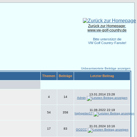
Zurück zur Homepage:
www.vw-golf-country.de
Bitte unterstützt die
VW Golf Country-Fansite!
Unbeantwortete Beiträge anzeigen
Themen
Beiträge
Letzter Beitrag
13.01.2014 23:28
4
14
Admin
11.08.2022 22:19
54
358
highgetter17
31.01.2024 10:16
17
83
GO2CC