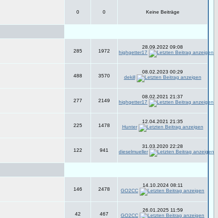
0
0
Keine Beiträge
28.09.2022 09:08
285
1972
highgetter17
08.02.2023 00:29
488
3570
dekill
08.02.2021 21:37
277
2149
highgetter17
12.04.2021 21:35
225
1478
Hunter
31.03.2020 22:28
122
941
dieselmueller
14.10.2024 08:11
146
2478
GO2CC
26.01.2025 11:59
42
467
GO2CC