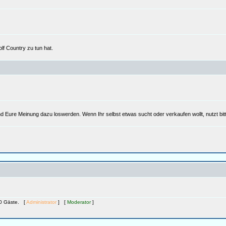
lf Country zu tun hat.
d Eure Meinung dazu loswerden. Wenn Ihr selbst etwas sucht oder verkaufen wollt, nutzt bi
700 Gäste. [
Administrator
] [
Moderator
]