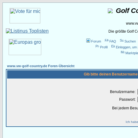
Golf C
www.vw
Die größte Golf 
Forum
FAQ
Suchen
Profil
Einloggen, um 
Marktpla
www.vw-golf-country.de Foren-Übersicht
Gib bitte deinen Benutzername
Benutzername:
Passwort:
Bei jedem Besu
Ich habe