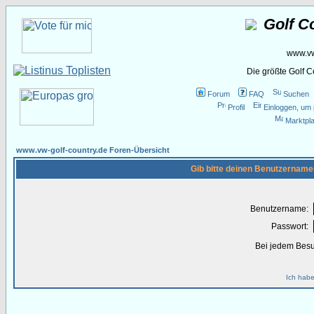
Golf C
www.vw
Die größte Golf 
Forum
FAQ
Suchen
Profil
Einloggen, um 
Marktpla
www.vw-golf-country.de Foren-Übersicht
Gib bitte deinen Benutzername
Benutzername:
Passwort:
Bei jedem Besu
Ich habe