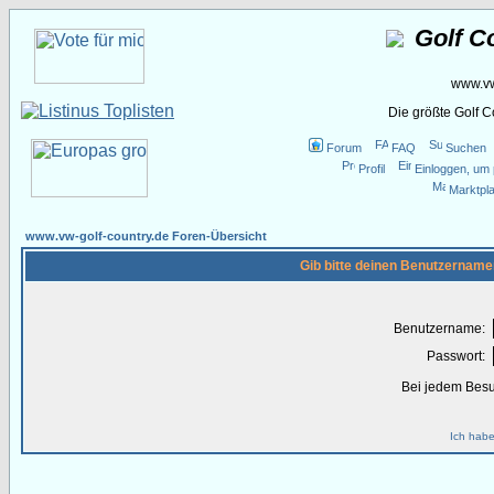
Golf C
www.vw
Die größte Golf 
Forum
FAQ
Suchen
Profil
Einloggen, um 
Marktpla
www.vw-golf-country.de Foren-Übersicht
Gib bitte deinen Benutzername
Benutzername:
Passwort:
Bei jedem Besu
Ich habe