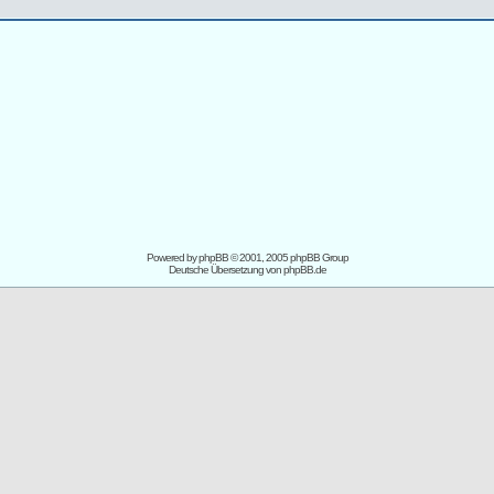
Powered by
phpBB
© 2001, 2005 phpBB Group
Deutsche Übersetzung von
phpBB.de