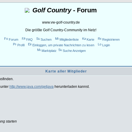
Golf Country
- Forum
www.vw-golf-country.de
Die größte Golf Country-Community im Netz!
Forum
FAQ
Suchen
Mitgliederliste
Karte
Registrieren
Profil
Einloggen, um private Nachrichten zu lesen
Login
Marktplatz
Suche Anzeigen
Karte aller Mitglieder
usfinden.
 unter
http://www.java.com/getjava
herunterladen kannst.
ung starten