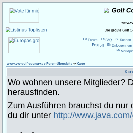
Golf C
www.vw
Die größte Golf 
Forum
FAQ
Suchen
Profil
Einloggen, um 
Marktpla
www.vw-golf-country.de Foren-Übersicht
->
Karte
Kart
Wo wohnen unsere Mitglieder? Da
herausfinden.
Zum Ausführen brauchst du nur e
du dir unter
http://www.java.com/