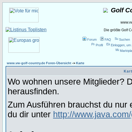
Golf C
www.vw
Die größte Golf 
Forum
FAQ
Suchen
Profil
Einloggen, um 
Marktpla
www.vw-golf-country.de Foren-Übersicht
->
Karte
Kart
Wo wohnen unsere Mitglieder? Da
herausfinden.
Zum Ausführen brauchst du nur e
du dir unter
http://www.java.com/