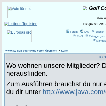
Golf C
www.vw
Die größte Golf 
Forum
FAQ
Suchen
Profil
Einloggen, um 
Marktpla
www.vw-golf-country.de Foren-Übersicht
->
Karte
Kart
Wo wohnen unsere Mitglieder? Da
herausfinden.
Zum Ausführen brauchst du nur e
du dir unter
http://www.java.com/