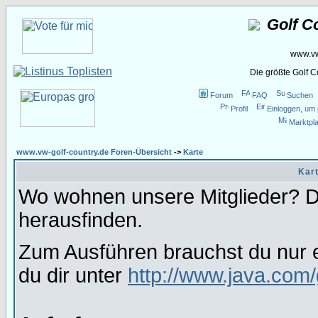
Golf C
www.vw
Die größte Golf 
Forum
FAQ
Suchen
Profil
Einloggen, um 
Marktpla
www.vw-golf-country.de Foren-Übersicht
->
Karte
Kart
Wo wohnen unsere Mitglieder? Da
herausfinden.
Zum Ausführen brauchst du nur e
du dir unter
http://www.java.com/