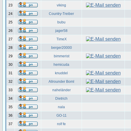
23
viking
24
Country-Treiber
25
bubu
26
jager58
27
TimeX
28
berger20000
29
bimmerist
30
hemicuda
31
knuddel
32
Allrounder Boml
33
naheländer
34
Dietrich
35
nala
36
GO-11
37
rolf fe