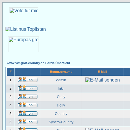
www.vw-golf-country.de Foren-Übersicht
#
Benutzername
E-Mail
1
Admin
2
kiki
3
Curly
4
Holly
5
Country
6
Syncro-Country