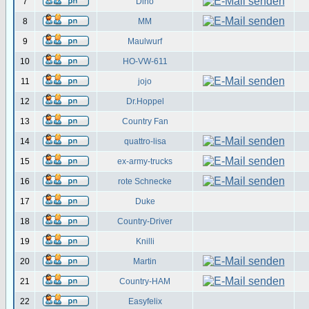
7
Dino
8
MM
9
Maulwurf
10
HO-VW-611
11
jojo
12
Dr.Hoppel
13
Country Fan
14
quattro-lisa
15
ex-army-trucks
16
rote Schnecke
17
Duke
18
Country-Driver
19
Knilli
20
Martin
21
Country-HAM
22
Easyfelix