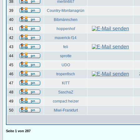
38
merlin667
39
Country-Montanagrün
40
Bibmännchen
41
hoppenhof
42
maverick-f14
43
feli
44
sprotte
45
UDO
46
tropenfisch
47
KITT
48
SaschaZ
49
compact heizer
50
Miwi-Frankfurt
Seite
1
von
287