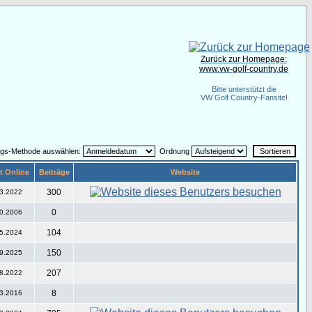
Zurück zur Homepage:
www.vw-golf-country.de
Bitte unterstützt die
VW Golf Country-Fansite!
ngs-Methode auswählen:
Ordnung
t Online
Beiträge
Website
300
3.2022
0
0.2006
104
5.2024
150
9.2025
207
8.2022
8
3.2016