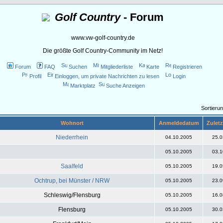
Golf Country
- Forum
www.vw-golf-country.de
Die größte Golf Country-Community im Netz!
Forum
FAQ
Suchen
Mitgliederliste
Karte
Registrieren
Profil
Einloggen, um private Nachrichten zu lesen
Login
Marktplatz
Suche Anzeigen
Sortieru
Wohnort
Anmeldedatum
Zuletz
Niederrhein
04.10.2005
25.0
05.10.2005
03.1
Saalfeld
05.10.2005
19.0
Ochtrup, bei Münster / NRW
05.10.2005
23.0
Schleswig/Flensburg
05.10.2005
16.0
Flensburg
05.10.2005
30.0