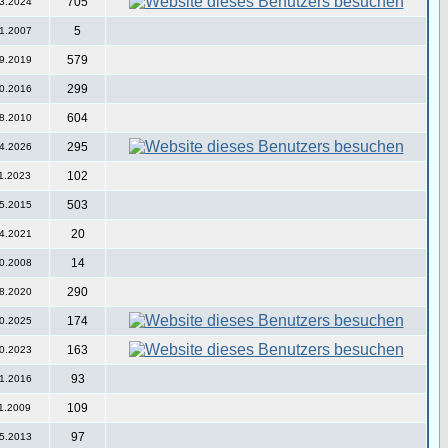
705
3.2024
5
1.2007
579
9.2019
299
0.2016
604
8.2010
295
4.2026
102
1.2023
503
5.2015
20
4.2021
14
0.2008
290
8.2020
174
0.2025
163
0.2023
93
1.2016
109
1.2009
97
5.2013