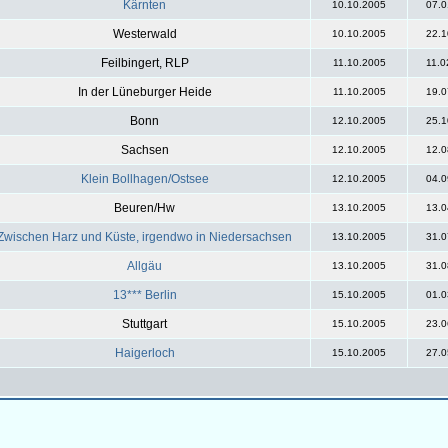
Kärnten
10.10.2005
07.0
Westerwald
10.10.2005
22.1
Feilbingert, RLP
11.10.2005
11.0
In der Lüneburger Heide
11.10.2005
19.0
Bonn
12.10.2005
25.1
Sachsen
12.10.2005
12.0
Klein Bollhagen/Ostsee
12.10.2005
04.0
Beuren/Hw
13.10.2005
13.0
Zwischen Harz und Küste, irgendwo in Niedersachsen
13.10.2005
31.0
Allgäu
13.10.2005
31.0
13*** Berlin
15.10.2005
01.0
Stuttgart
15.10.2005
23.0
Haigerloch
15.10.2005
27.0