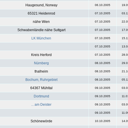
Haugesund, Norway
06.10.2005
19.0
65321 Heidenrod
07.10.2005
03.1
nähe Wien
07.10.2005
22.0
Schwabenländle nähe Suttgart
07.10.2005
17.0
LK München
07.10.2005
15.1
07.10.2005
13.0
Kreis Herford
07.10.2005
28.0
Nürnberg
08.10.2005
29.0
thalheim
08.10.2005
21.1
Bochum, Ruhrgebiet
08.10.2005
05.1
64367 Mühltal
09.10.2005
03.0
Dortmund
09.10.2005
11.0
... am Deister
09.10.2005
03.0
09.10.2005
11.0
Schönewörde
10.10.2005
14.0