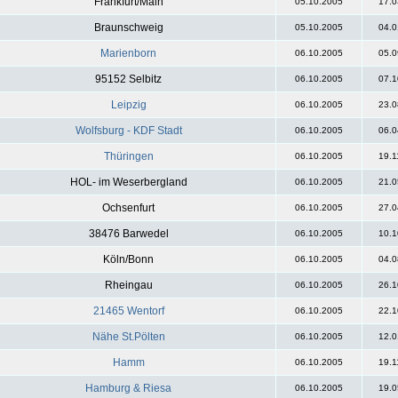
Frankfurt/Main
05.10.2005
17.0
Braunschweig
05.10.2005
04.0
Marienborn
06.10.2005
05.0
95152 Selbitz
06.10.2005
07.1
Leipzig
06.10.2005
23.0
Wolfsburg - KDF Stadt
06.10.2005
06.0
Thüringen
06.10.2005
19.1
HOL- im Weserbergland
06.10.2005
21.0
Ochsenfurt
06.10.2005
27.0
38476 Barwedel
06.10.2005
10.1
Köln/Bonn
06.10.2005
04.0
Rheingau
06.10.2005
26.1
21465 Wentorf
06.10.2005
22.1
Nähe St.Pölten
06.10.2005
12.0
Hamm
06.10.2005
19.1
Hamburg & Riesa
06.10.2005
19.0