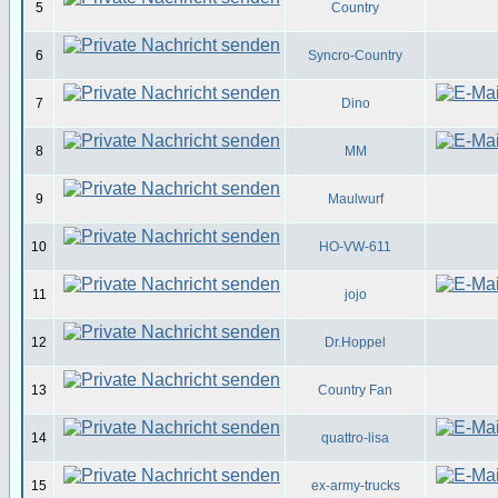
5
Country
6
Syncro-Country
7
Dino
8
MM
9
Maulwurf
10
HO-VW-611
11
jojo
12
Dr.Hoppel
13
Country Fan
14
quattro-lisa
15
ex-army-trucks