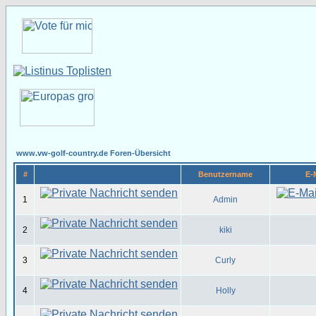
www.vw-golf-country.de Foren-Übersicht
#
Benutzername
E-
1
Admin
2
kiki
3
Curly
4
Holly