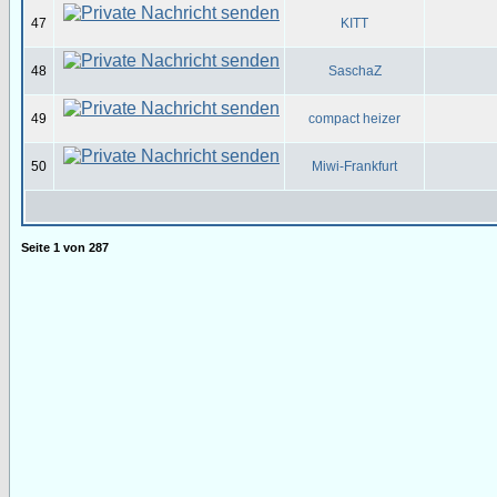
47
KITT
48
SaschaZ
49
compact heizer
50
Miwi-Frankfurt
Seite
1
von
287