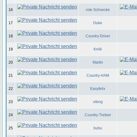
16
rote Schnecke
17
Duke
18
Country-Driver
19
Knilli
20
Martin
21
Country-HAM
22
Easyfelix
23
viking
24
Country-Treiber
25
bubu