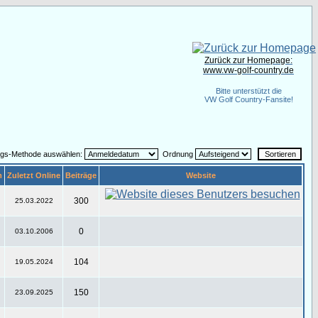
Zurück zur Homepage:
www.vw-golf-country.de
Bitte unterstützt die
VW Golf Country-Fansite!
ngs-Methode auswählen:
Ordnung
m
Zuletzt Online
Beiträge
Website
300
25.03.2022
0
03.10.2006
104
19.05.2024
150
23.09.2025