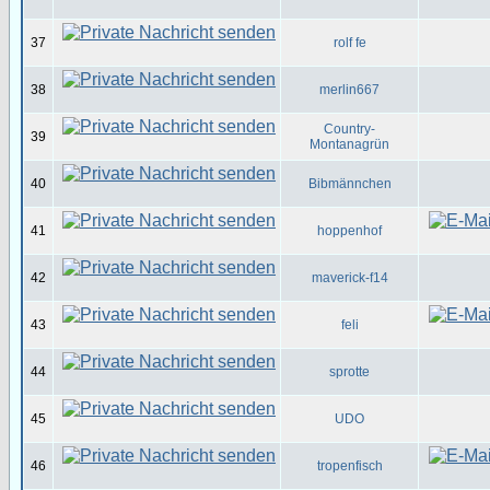
37
rolf fe
38
merlin667
Country-
39
Montanagrün
40
Bibmännchen
41
hoppenhof
42
maverick-f14
43
feli
44
sprotte
45
UDO
46
tropenfisch