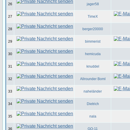
26
jager58
27
TimeX
28
berger20000
29
bimmerist
30
hemicuda
31
knuddel
32
Allrounder Boml
33
naheländer
34
Dietrich
35
nala
36
GO-11