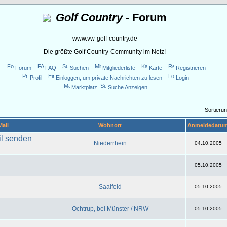
Golf Country
- Forum
www.vw-golf-country.de
Die größte Golf Country-Community im Netz!
Forum
FAQ
Suchen
Mitgliederliste
Karte
Registrieren
Profil
Einloggen, um private Nachrichten zu lesen
Login
Marktplatz
Suche Anzeigen
Sortieru
Mail
Wohnort
Anmeldedatu
Niederrhein
04.10.2005
05.10.2005
Saalfeld
05.10.2005
Ochtrup, bei Münster / NRW
05.10.2005