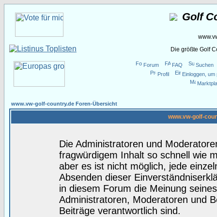
Golf C
www.vw
Die größte Golf 
Forum
FAQ
Suchen
Profil
Einloggen, um 
Marktpla
www.vw-golf-country.de Foren-Übersicht
www.vw-golf-coun
Die Administratoren und Moderatore
fragwürdigem Inhalt so schnell wie 
aber es ist nicht möglich, jede einze
Absenden dieser Einverständniserklä
in diesem Forum die Meinung seines
Administratoren, Moderatoren und Be
Beiträge verantwortlich sind.