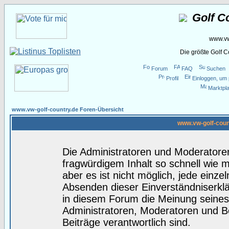
Golf C
www.vw
Die größte Golf 
Forum
FAQ
Suchen
Profil
Einloggen, um 
Marktpla
www.vw-golf-country.de Foren-Übersicht
www.vw-golf-coun
Die Administratoren und Moderatore
fragwürdigem Inhalt so schnell wie 
aber es ist nicht möglich, jede einze
Absenden dieser Einverständniserklä
in diesem Forum die Meinung seines
Administratoren, Moderatoren und Be
Beiträge verantwortlich sind.