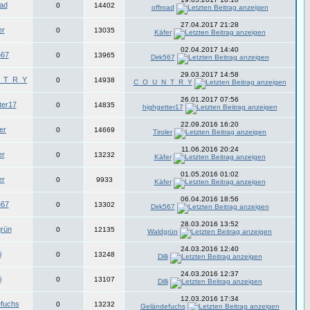
oad
0
14402
offroad
27.04.2017 21:28
er
0
13035
Käfer
02.04.2017 14:40
567
0
13965
Dirk567
29.03.2017 14:58
_T_R_Y
0
14938
C_O_U_N_T_R_Y
26.01.2017 07:56
ter17
0
14835
highgetter17
22.09.2016 16:20
ler
0
14669
Tiroler
11.06.2016 20:24
er
0
13232
Käfer
01.05.2016 01:02
er
0
9933
Käfer
06.04.2016 18:56
567
0
13302
Dirk567
28.03.2016 13:52
rün
0
12135
Waldgrün
24.03.2016 12:40
i
0
13248
Dilli
24.03.2016 12:37
i
0
13107
Dilli
12.03.2016 17:34
fuchs
0
13232
Geländefuchs