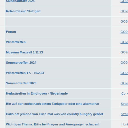
Saisonauftakt 2024
GO2
Retro-Classic Stuttgart
GO2
GO2
Forum
GO2
Wintertreffen
GO2
Museum Marxzell 1.11.23
GO2
Sommertreffen 2024
GO2
Wintertreffen 17. - 19.2.23
GO2
Sommertreffen 2023
GO2
Herbsttreffen in Eindhoven - Niederlande
Co_
Bin auf der suche nach einem Tankgeber oder eine alternative
Strat
Hallo hat jemand von Euch mal was von country hungary gehört
Strat
Wichtiges Thema: Bitte bei Fragen und Anregungen schauen!
Hunt