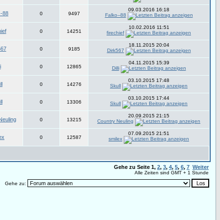
09.03.2016 16:18
--88
0
9497
Falko--88
10.02.2016 11:51
ief
0
14251
firechief
18.11.2015 20:04
567
0
9185
Dirk567
04.11.2015 15:39
i
0
12865
Dilli
03.10.2015 17:48
ll
0
14276
Skull
03.10.2015 17:44
ll
0
13306
Skull
20.09.2015 21:15
Neuling
0
13215
Country Neuling
07.09.2015 21:51
ex
0
12587
smilex
Gehe zu Seite
1
,
2
,
3
,
4
,
5
,
6
,
7
Weiter
Alle Zeiten sind GMT + 1 Stunde
Gehe zu: