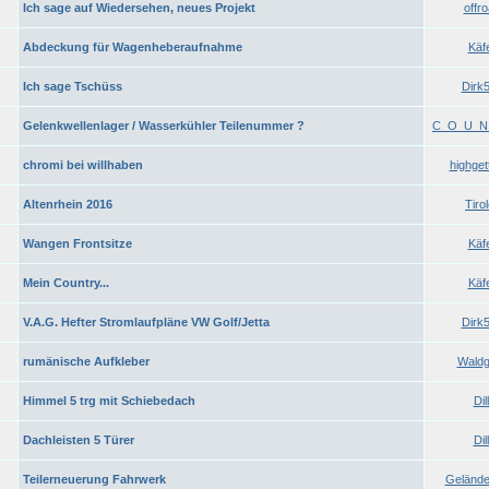
Ich sage auf Wiedersehen, neues Projekt
offr
Abdeckung für Wagenheberaufnahme
Käf
Ich sage Tschüss
Dirk
Gelenkwellenlager / Wasserkühler Teilenummer ?
C_O_U_N
chromi bei willhaben
highget
Altenrhein 2016
Tiro
Wangen Frontsitze
Käf
Mein Country...
Käf
V.A.G. Hefter Stromlaufpläne VW Golf/Jetta
Dirk
rumänische Aufkleber
Waldg
Himmel 5 trg mit Schiebedach
Dill
Dachleisten 5 Türer
Dill
Teilerneuerung Fahrwerk
Gelände