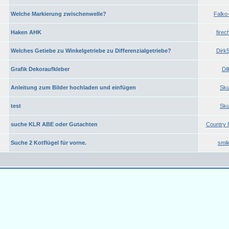
Welche Markierung zwischenwelle?
Falko
Haken AHK
firech
Welches Getiebe zu Winkelgetriebe zu Differenzialgetriebe?
Dirk
Grafik Dekoraufkleber
Dill
Anleitung zum Bilder hochladen und einfügen
Sku
test
Sku
suche KLR ABE oder Gutachten
Country 
Suche 2 Kotflügel für vorne.
smil