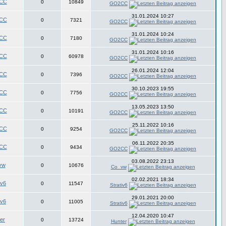
CC
0
10849
GO2CC
31.01.2024 10:27
CC
0
7321
GO2CC
31.01.2024 10:24
CC
0
7180
GO2CC
31.01.2024 10:16
CC
0
60978
GO2CC
26.01.2024 12:04
CC
0
7396
GO2CC
30.10.2023 19:55
CC
0
7756
GO2CC
13.05.2023 13:50
CC
0
10191
GO2CC
25.11.2022 10:16
CC
0
9254
GO2CC
06.11.2022 20:35
CC
0
9434
GO2CC
03.08.2022 23:13
vw
0
10676
Co_vw
02.02.2021 18:34
iv6
0
11547
Strativ6
29.01.2021 20:00
iv6
0
11005
Strativ6
12.04.2020 10:47
er
0
13724
Hunter