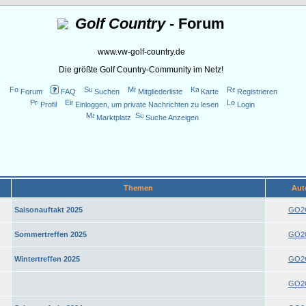
Golf Country
- Forum
www.vw-golf-country.de
Die größte Golf Country-Community im Netz!
Forum
FAQ
Suchen
Mitgliederliste
Karte
Registrieren
Profil
Einloggen, um private Nachrichten zu lesen
Login
Marktplatz
Suche Anzeigen
Themen
Aut
Saisonauftakt 2025
GO2
Sommertreffen 2025
GO2
Wintertreffen 2025
GO2
GO2