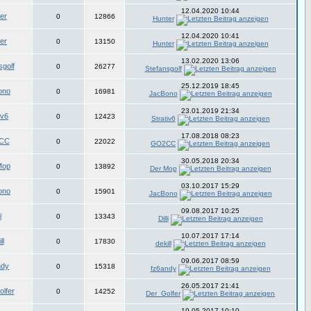
12.04.2020 10:44
er
0
12866
Hunter
12.04.2020 10:41
er
0
13150
Hunter
13.02.2020 13:06
sgolf
0
26277
Stefansgolf
25.12.2019 18:45
ono
0
16981
JacBono
23.01.2019 21:34
iv6
0
12423
Strativ6
17.08.2018 08:23
CC
0
22022
GO2CC
30.05.2018 20:34
Mop
0
13892
Der Mop
03.10.2017 15:29
ono
0
15901
JacBono
09.08.2017 10:25
i
0
13343
Dilli
10.07.2017 17:14
ll
0
17830
dekill
09.06.2017 08:59
ndy
0
15318
fz6andy
26.05.2017 21:41
lfer
0
14252
Der_Golfer
19.05.2017 10:10