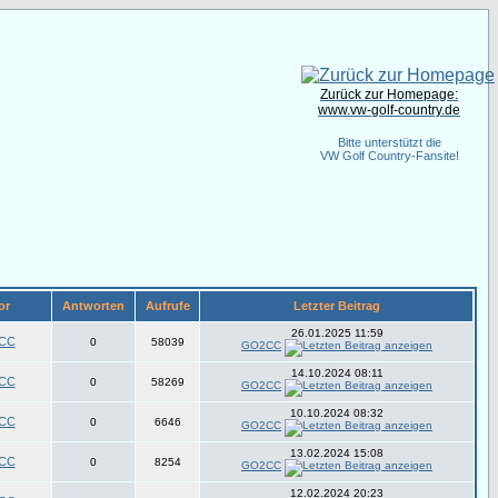
Zurück zur Homepage:
www.vw-golf-country.de
Bitte unterstützt die
VW Golf Country-Fansite!
or
Antworten
Aufrufe
Letzter Beitrag
26.01.2025 11:59
CC
0
58039
GO2CC
14.10.2024 08:11
CC
0
58269
GO2CC
10.10.2024 08:32
CC
0
6646
GO2CC
13.02.2024 15:08
CC
0
8254
GO2CC
12.02.2024 20:23