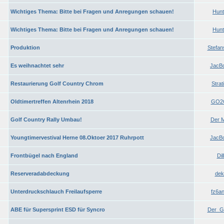
Wichtiges Thema: Bitte bei Fragen und Anregungen schauen!
Hunt
Wichtiges Thema: Bitte bei Fragen und Anregungen schauen!
Hunt
Produktion
Stefan
Es weihnachtet sehr
JacB
Restaurierung Golf Country Chrom
Strat
Oldtimertreffen Altenrhein 2018
GO2
Golf Country Rally Umbau!
Der 
Youngtimervestival Herne 08.Oktoer 2017 Ruhrpott
JacB
Frontbügel nach England
Dill
Reserveradabdeckung
deki
Unterdruckschlauch Freilaufsperre
fz6a
ABE für Supersprint ESD für Syncro
Der_Go