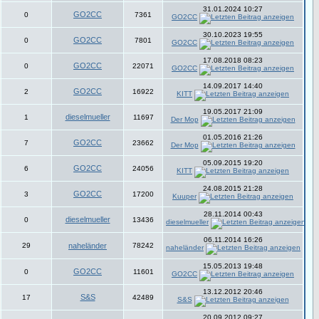
31.01.2024 10:27
GO2CC
0
7361
GO2CC
30.10.2023 19:55
GO2CC
0
7801
GO2CC
17.08.2018 08:23
GO2CC
0
22071
GO2CC
14.09.2017 14:40
GO2CC
2
16922
KITT
19.05.2017 21:09
dieselmueller
1
11697
Der Mop
01.05.2016 21:26
GO2CC
7
23662
Der Mop
05.09.2015 19:20
GO2CC
6
24056
KITT
24.08.2015 21:28
GO2CC
3
17200
Kuuper
28.11.2014 00:43
dieselmueller
0
13436
dieselmueller
06.11.2014 16:26
29
naheländer
78242
naheländer
15.05.2013 19:48
GO2CC
0
11601
GO2CC
13.12.2012 20:46
S&S
17
42489
S&S
20.09.2012 09:27