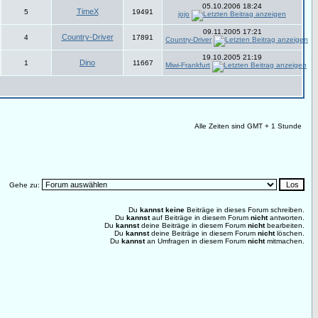
05.10.2006 18:24
TimeX
5
19491
jojo
09.11.2005 17:21
Country-Driver
4
17891
Country-Driver
19.10.2005 21:19
Dino
1
11667
Miwi-Frankfurt
Alle Zeiten sind GMT + 1 Stunde
Gehe zu:
Du
kannst keine
Beiträge in dieses Forum schreiben.
Du
kannst
auf Beiträge in diesem Forum
nicht
antworten.
Du
kannst
deine Beiträge in diesem Forum
nicht
bearbeiten.
Du
kannst
deine Beiträge in diesem Forum
nicht
löschen.
Du
kannst
an Umfragen in diesem Forum
nicht
mitmachen.