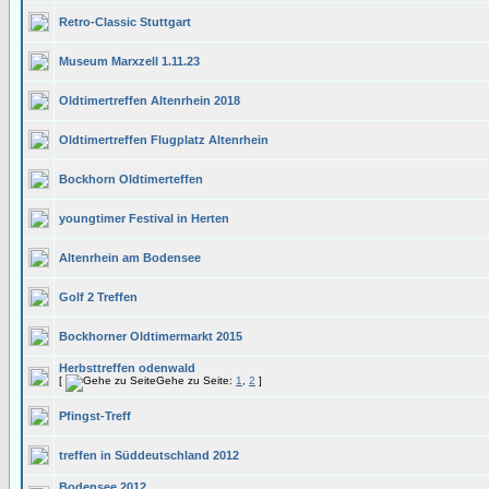
Retro-Classic Stuttgart
Museum Marxzell 1.11.23
Oldtimertreffen Altenrhein 2018
Oldtimertreffen Flugplatz Altenrhein
Bockhorn Oldtimerteffen
youngtimer Festival in Herten
Altenrhein am Bodensee
Golf 2 Treffen
Bockhorner Oldtimermarkt 2015
Herbsttreffen odenwald
[
Gehe zu Seite:
1
,
2
]
Pfingst-Treff
treffen in Süddeutschland 2012
Bodensee 2012