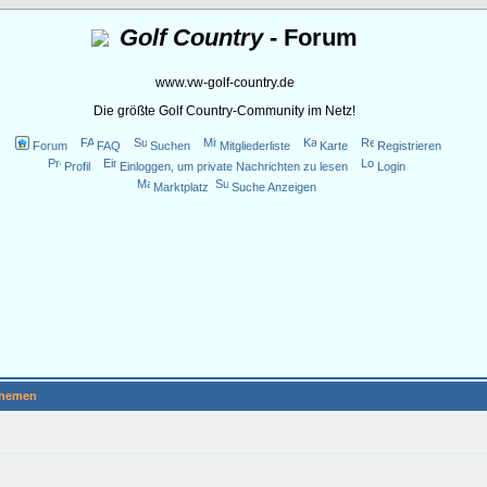
Golf Country
- Forum
www.vw-golf-country.de
Die größte Golf Country-Community im Netz!
Forum
FAQ
Suchen
Mitgliederliste
Karte
Registrieren
Profil
Einloggen, um private Nachrichten zu lesen
Login
Marktplatz
Suche Anzeigen
hemen