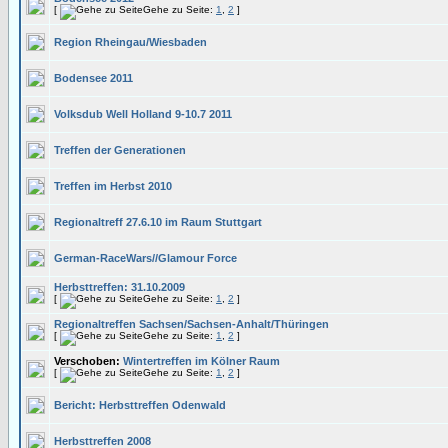
[
Gehe zu Seite:
1
,
2
]
Region Rheingau/Wiesbaden
Bodensee 2011
Volksdub Well Holland 9-10.7 2011
Treffen der Generationen
Treffen im Herbst 2010
Regionaltreff 27.6.10 im Raum Stuttgart
German-RaceWars//Glamour Force
Herbsttreffen: 31.10.2009
[
Gehe zu Seite:
1
,
2
]
Regionaltreffen Sachsen/Sachsen-Anhalt/Thüringen
[
Gehe zu Seite:
1
,
2
]
Verschoben:
Wintertreffen im Kölner Raum
[
Gehe zu Seite:
1
,
2
]
Bericht: Herbsttreffen Odenwald
Herbsttreffen 2008