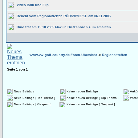
Video Balu und Flip
Bericht vom Regionaltreffen RÜD/WI/MZ/KH am 06.11.2005
Dino traf am 15.10.2005 Miwi in Dietzenbach zum smalltalk
www.vw-golf-country.de Foren-Übersicht
->
Regionaltreffen
Seite
1
von
1
Neue Beiträge
Keine neuen Beiträge
Ankü
Neue Beiträge [ Top-Thema ]
Keine neuen Beiträge [ Top-Thema ]
Wicht
Neue Beiträge [ Gesperrt ]
Keine neuen Beiträge [ Gesperrt ]