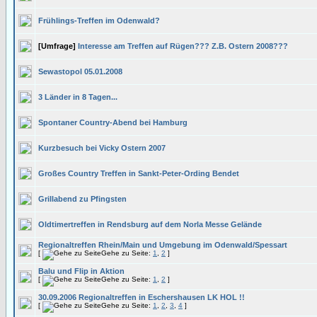
Frühlings-Treffen im Odenwald?
[Umfrage]
Interesse am Treffen auf Rügen??? Z.B. Ostern 2008???
Sewastopol 05.01.2008
3 Länder in 8 Tagen...
Spontaner Country-Abend bei Hamburg
Kurzbesuch bei Vicky Ostern 2007
Großes Country Treffen in Sankt-Peter-Ording Bendet
Grillabend zu Pfingsten
Oldtimertreffen in Rendsburg auf dem Norla Messe Gelände
Regionaltreffen Rhein/Main und Umgebung im Odenwald/Spessart
[
Gehe zu Seite:
1
,
2
]
Balu und Flip in Aktion
[
Gehe zu Seite:
1
,
2
]
30.09.2006 Regionaltreffen in Eschershausen LK HOL !!
[
Gehe zu Seite:
1
,
2
,
3
,
4
]