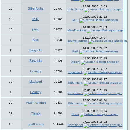
12.09.2008 13:03
Silberfuchs
12
29703
naheländer
22.02.2008 21:32
M.R.
15
36161
M.R.
14.01.2008 21:53
joerg
10
28937
Miwi-Frankfurt
13.10.2007 16:57
Knilli
1
12836
country-austria
14.06.2007 23:02
Easyfelix
7
21127
Knilli
11.06.2007 23:15
Easyfelix
1
13126
Victory
02.06.2007 14:22
Country
1
13500
tropenfisch
29.05.2007 00:27
Maulwurf
12
30328
Silberfuchs
26.05.2007 21:16
Country
1
13796
fuzzyfarmer
13.03.2007 02:24
25
Miwi-Frankfurt
70333
Silberfuchs
06.02.2007 17:34
39
TimeX
94280
Bodo
07.10.2006 18:02
83
quattro-lisa
184644
Hochländer