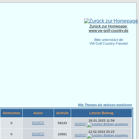
Zurück zur Homepage:
www.vw-golf-country.de
Bitte unterstützt die
VW Golf Country-Fansite!
Alle Themen als gelesen markieren
Antworten
Autor
Aufrufe
Letzter Beitrag
26.01.2025 11:59
GO2CC
0
58243
GO2CC
12.02.2024 20:23
GO2CC
0
10891
GO2CC