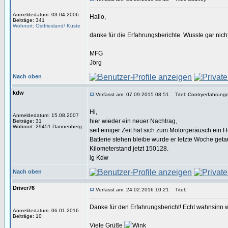
Anmeldedatum: 03.04.2006
Hallo,
Beiträge: 341
Wohnort: Ostfriesland/ Küste
danke für die Erfahrungsberichte. Wusste gar nic
MFG
Jörg
Nach oben
kdw
Verfasst am: 07.09.2015 08:51
Titel: Contryerfahrung
Hi,
Anmeldedatum: 15.08.2007
hier wieder ein neuer Nachtrag,
Beiträge: 31
Wohnort: 29451 Dannenberg
seit einiger Zeit hat sich zum Motorgeräusch ein H
Batterie stehen bleibe wurde er letzte Woche get
Kilometerstand jetzt 150128.
lg Kdw
Nach oben
Driver76
Verfasst am: 24.02.2016 10:21
Titel:
Danke für den Erfahrungsbericht! Echt wahnsinn w
Anmeldedatum: 06.01.2016
Beiträge: 10
Viele Grüße