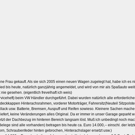
e Frau gekauft. Als sie sich 2005 einen neuen Wagen zugelegt hat, habe ich es ni
ied bis heute, natürlich ganzjährig angemeldet, und wird von mir als Spaßauto weit
nie gesehen. (eigentlich frevelhaft ich weis)
iceheft) beim VW Händler durchgeführt. Dabei wurden natürlich alle erforderlichen
deckkappen Hinterachsrahmen, vorderer Motorträger, Fahrersitz(Neuteil Sitzpolster 
lack usw. Batterie, Bremsen, Auspuff und Reifen sowieso. Kleinere Sachen mache ic
iefert, keine Veränderungen alles Original. Da er immer in unser Garage geparkt wa
 jetzt der Dachbezug im hinteren Bereich langsam löst. Muß ich unbedingt noch ma
ege sind alle vorhanden) betragen bis heute ca. Euro 14.000,-- einschl. der letz
n, Schraubenfeder hinten gebrochen, Hinterachslager ersetzt usw.)