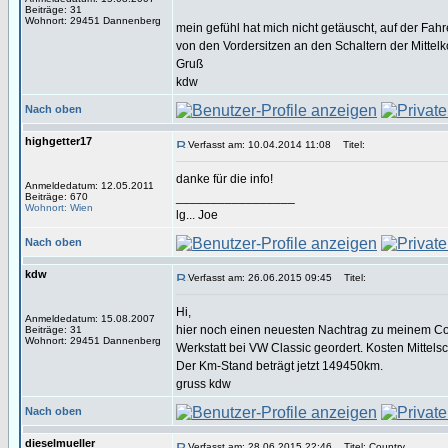
Beiträge: 31
Wohnort: 29451 Dannenberg
mein gefühl hat mich nicht getäuscht, auf der Fahre
von den Vordersitzen an den Schaltern der Mittel
Gruß
kdw
Nach oben
highgetter17
Verfasst am: 10.04.2014 11:08
Titel:
danke für die info!
Anmeldedatum: 12.05.2011
_________________
Beiträge: 670
Wohnort: Wien
lg... Joe
Nach oben
kdw
Verfasst am: 26.06.2015 09:45
Titel:
Hi,
Anmeldedatum: 15.08.2007
hier noch einen neuesten Nachtrag zu meinem Cout
Beiträge: 31
Wohnort: 29451 Dannenberg
Werkstatt bei VW Classic geordert. Kosten Mittels
Der Km-Stand beträgt jetzt 149450km.
gruss kdw
Nach oben
dieselmueller
Verfasst am: 28.06.2015 22:46
Titel: Country