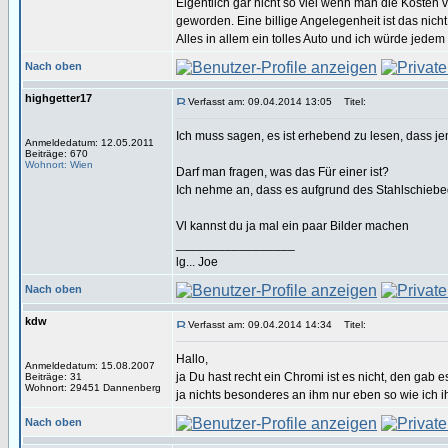
Eigentlich gar nicht so viel wenn man die Kosten
geworden. Eine billige Angelegenheit ist das nicht
Alles in allem ein tolles Auto und ich würde jedem
Nach oben
highgetter17
Verfasst am: 09.04.2014 13:05
Titel:
Ich muss sagen, es ist erhebend zu lesen, dass jem
Anmeldedatum: 12.05.2011
Beiträge: 670
Wohnort: Wien
Darf man fragen, was das Für einer ist?
Ich nehme an, dass es aufgrund des Stahlschiebed
Vl kannst du ja mal ein paar Bilder machen
_________________
lg... Joe
Nach oben
kdw
Verfasst am: 09.04.2014 14:34
Titel:
Hallo,
Anmeldedatum: 15.08.2007
ja Du hast recht ein Chromi ist es nicht, den gab e
Beiträge: 31
Wohnort: 29451 Dannenberg
ja nichts besonderes an ihm nur eben so wie ich 
Nach oben