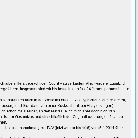
cht übers Herz gebracht den Country zu verkaufen. Also wurde er zusätzlich
ergefahren. Insgesamt sind wir bis heute in den fast 24 Jahren pannenfrei nur
 Reparaturen auch in der Werkstatt erledigt. Alle typischen Countrysachen,
besorgt und Stoff dafür von einer Rücksitzbank bei Ebay ersteigert)
h schon mals selber, an den rest traue ich mich aber doch nicht ran.
r ist der Gesamtzustand einschließlich der Originallackierung einfach top.
chen.
ten Inspektionsrechnung mit TÜV (jetzt wieder bis 4/16) vom 5.4.2014 über