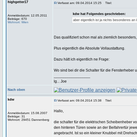
highgetter17
Verfasst am: 09.04.2014 15:25
Titel:
kdw hat Folgendes geschrieben:
Anmeldedatum: 12.05.2011
Beiträge: 670
aber eigentlich ist ja nichts besonderes an
Wohnort: Wien
Das qualifiziert schon mal als ziemlich besonders,
Plus eigentlich die Absolute Vollaustattung.
Dazu hätt ich eigentlich ne Frage:
Wo sind bei dir die Schalter für die Fensterheber 
_________________
lg... Joe
Nach oben
kdw
Verfasst am: 09.04.2014 15:38
Titel:
Hallo,
Anmeldedatum: 15.08.2007
Beiträge: 31
Wohnort: 29451 Dannenberg
die schalter für die elektrischen Scheibenheber v
den hinteren Türen sowie an der Beifahrertür jewei
angebracht. Ist so ein kleiner Knubbel mit Drehsch