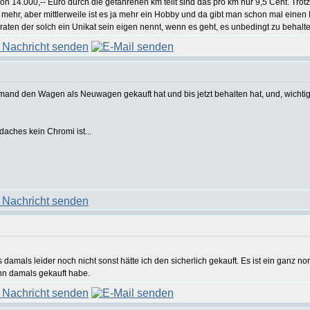
 von 14.000,-- Euro durch die gefahrenen km teilt sind das pro km nur 9,5 Cent. 
 mehr, aber mittlerweile ist es ja mehr ein Hobby und da gibt man schon mal einen 
 raten der solch ein Unikat sein eigen nennt, wenn es geht, es unbedingt zu behalt
and den Wagen als Neuwagen gekauft hat und bis jetzt behalten hat, und, wichtig, g
aches kein Chromi ist...
s damals leider noch nicht sonst hätte ich den sicherlich gekauft. Es ist ein ganz n
ihn damals gekauft habe.