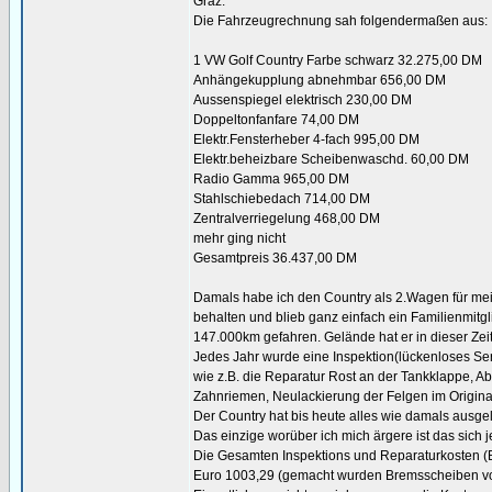
Graz.
Die Fahrzeugrechnung sah folgendermaßen aus:
1 VW Golf Country Farbe schwarz 32.275,00 DM
Anhängekupplung abnehmbar 656,00 DM
Aussenspiegel elektrisch 230,00 DM
Doppeltonfanfare 74,00 DM
Elektr.Fensterheber 4-fach 995,00 DM
Elektr.beheizbare Scheibenwaschd. 60,00 DM
Radio Gamma 965,00 DM
Stahlschiebedach 714,00 DM
Zentralverriegelung 468,00 DM
mehr ging nicht
Gesamtpreis 36.437,00 DM
Damals habe ich den Country als 2.Wagen für mein
behalten und blieb ganz einfach ein Familienmitgl
147.000km gefahren. Gelände hat er in dieser Zeit 
Jedes Jahr wurde eine Inspektion(lückenloses Serv
wie z.B. die Reparatur Rost an der Tankklappe, Ab
Zahnriemen, Neulackierung der Felgen im Original
Der Country hat bis heute alles wie damals ausgel
Das einzige worüber ich mich ärgere ist das sich
Die Gesamten Inspektions und Reparaturkosten (Bel
Euro 1003,29 (gemacht wurden Bremsscheiben vor