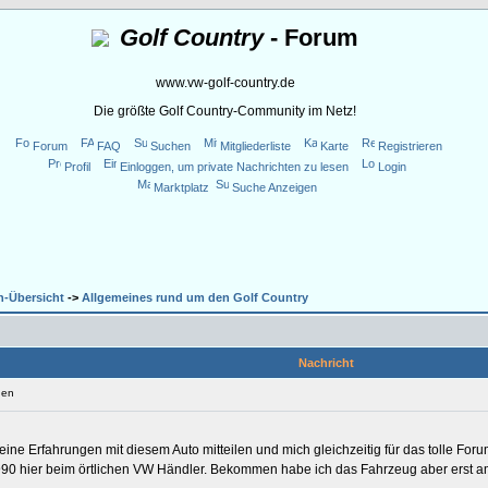
Golf Country
- Forum
www.vw-golf-country.de
Die größte Golf Country-Community im Netz!
Forum
FAQ
Suchen
Mitgliederliste
Karte
Registrieren
Profil
Einloggen, um private Nachrichten zu lesen
Login
Marktplatz
Suche Anzeigen
n-Übersicht
->
Allgemeines rund um den Golf Country
Nachricht
gen
ine Erfahrungen mit diesem Auto mitteilen und mich gleichzeitig für das tolle For
90 hier beim örtlichen VW Händler. Bekommen habe ich das Fahrzeug aber erst am