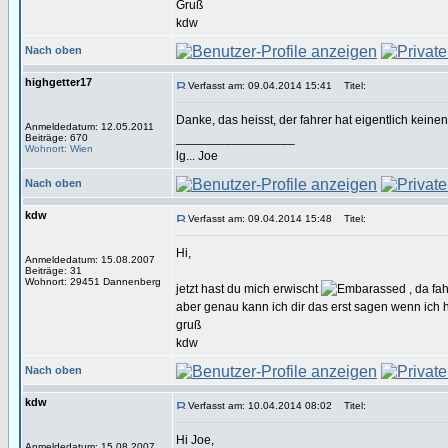
Gruß
kdw
Nach oben
highgetter17
Verfasst am: 09.04.2014 15:41
Titel:
Danke, das heisst, der fahrer hat eigentlich keinen
Anmeldedatum: 12.05.2011
_________________
Beiträge: 670
Wohnort: Wien
lg... Joe
Nach oben
kdw
Verfasst am: 09.04.2014 15:48
Titel:
Hi,
Anmeldedatum: 15.08.2007
Beiträge: 31
Wohnort: 29451 Dannenberg
jetzt hast du mich erwischt
, da fa
aber genau kann ich dir das erst sagen wenn ic
gruß
kdw
Nach oben
kdw
Verfasst am: 10.04.2014 08:02
Titel:
Hi Joe,
Anmeldedatum: 15.08.2007