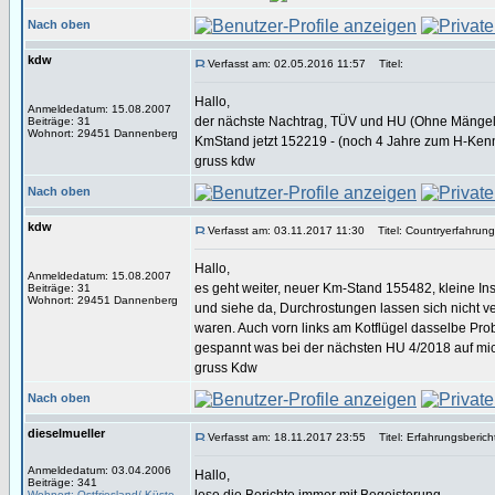
Nach oben
kdw
Verfasst am: 02.05.2016 11:57
Titel:
Hallo,
Anmeldedatum: 15.08.2007
der nächste Nachtrag, TÜV und HU (Ohne Mängel) 
Beiträge: 31
Wohnort: 29451 Dannenberg
KmStand jetzt 152219 - (noch 4 Jahre zum H-Ken
gruss kdw
Nach oben
kdw
Verfasst am: 03.11.2017 11:30
Titel: Countryerfahrun
Hallo,
Anmeldedatum: 15.08.2007
es geht weiter, neuer Km-Stand 155482, kleine In
Beiträge: 31
Wohnort: 29451 Dannenberg
und siehe da, Durchrostungen lassen sich nicht v
waren. Auch vorn links am Kotflügel dasselbe Prob
gespannt was bei der nächsten HU 4/2018 auf mic
gruss Kdw
Nach oben
dieselmueller
Verfasst am: 18.11.2017 23:55
Titel: Erfahrungsberich
Anmeldedatum: 03.04.2006
Hallo,
Beiträge: 341
Wohnort: Ostfriesland/ Küste