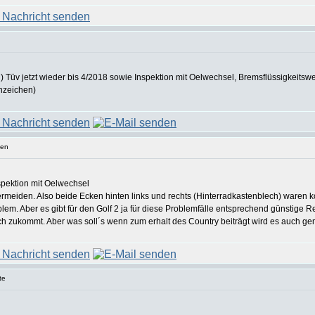
Tüv jetzt wieder bis 4/2018 sowie Inspektion mit Oelwechsel, Bremsflüssigkeits
nzeichen)
gen
spektion mit Oelwechsel
ermeiden. Also beide Ecken hinten links und rechts (Hinterradkastenblech) waren k
lem. Aber es gibt für den Golf 2 ja für diese Problemfälle entsprechend günstige 
h zukommt. Aber was soll´s wenn zum erhalt des Country beiträgt wird es auch ge
te