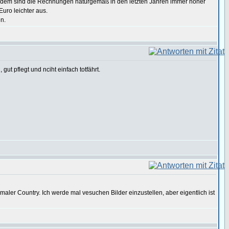
Trotzdem sind die Rechnungen naturgemäß in den letzten Jahren immer höher
Euro leichter aus.
en.
ut pflegt und nciht einfach totfährt.
ormaler Country. Ich werde mal vesuchen Bilder einzustellen, aber eigentlich ist