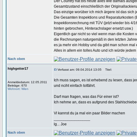
Der Country hat bis heute alles wie damals ausgel
Gesamtzustand einschließlich der Originallackieru
Das einzige worüber ich mich ärgere ist das sich
Die Gesamten Inspektions und Reparaturkosten (Bel
Inspektionsrechnung mit TÜV (jetzt wieder bis 4
hinten gebrochen, Hinterachslager ersetzt usw.)
Eigentlich gar nicht so viel wenn man die Kosten 
die Rechnungen naturgemäß in den letzten Jahren i
es ja mehr ein Hobby und da gibt man schon mal e
Alles in allem ein tolles Auto und ich würde jedem
Nach oben
highgetter17
Verfasst am: 09.04.2014 13:05
Titel:
Ich muss sagen, es ist erhebend zu lesen, dass je
Anmeldedatum: 12.05.2011
und nciht einfach totfährt.
Beiträge: 670
Wohnort: Wien
Darf man fragen, was das Für einer ist?
Ich nehme an, dass es aufgrund des Stahlschiebed
Vl kannst du ja mal ein paar Bilder machen
_________________
lg... Joe
Nach oben