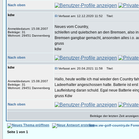
Nach oben
kdw
Verfasst am: 12.12.2020 11:52
Titel:
Neues vom Country,
Anmeldedatum: 15.08.2007
schleifen und quietschen an den Bremsen, also in 
Beiträge: 31
Wohnort: 29451 Dannenberg
Bremsen gangbar gemacht, ansonsten alles i.o. 
gruss
kdw
Nach oben
kdw
Verfasst am: 20.04.2021 11:58
Titel:
Hallo, heute wollte ich mal wieder den Country fa
Anmeldedatum: 15.08.2007
Ladeerhalter angeschossen hatte. Batterie ist erst
Beiträge: 31
Wohnort: 29451 Dannenberg
Laufleistung daran schuld. Egal neue Batterie ein
gruss Kdw
Nach oben
Beiträge der letzten Zeit anzeigen
www.vw-golf-country.de Fore
Seite
1
von
1