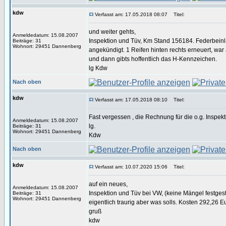
kdw
Verfasst am: 17.05.2018 08:07
Titel:
und weiter gehts,
Anmeldedatum: 15.08.2007
Inspektion und Tüv, Km Stand 156184. Federbeinl
Beiträge: 31
Wohnort: 29451 Dannenberg
angekündigt. 1 Reifen hinten rechts erneuert, wa
und dann gibts hoffentlich das H-Kennzeichen.
lg Kdw
Nach oben
kdw
Verfasst am: 17.05.2018 08:10
Titel:
Fast vergessen , die Rechnung für die o.g. Inspekt
Anmeldedatum: 15.08.2007
lg.
Beiträge: 31
Wohnort: 29451 Dannenberg
Kdw
Nach oben
kdw
Verfasst am: 10.07.2020 15:06
Titel:
auf ein neues,
Anmeldedatum: 15.08.2007
Inspektion und Tüv bei VW, (keine Mängel festgeste
Beiträge: 31
Wohnort: 29451 Dannenberg
eigentlich traurig aber was solls. Kosten 292,26
gruß
kdw