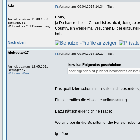
kdw
Verfasst am: 09.04.2014 14:34
Titel:
Hallo,
Anmeldedatum: 15.08.2007
ja Du hast recht ein Chromi ist es nicht, den gab e
Beiträge: 31
Wohnort: 29451 Dannenberg
Country. Ich werde mal vesuchen Bilder einzustell
habe.
Nach oben
highgetter17
Verfasst am: 09.04.2014 15:25
Titel:
kdw hat Folgendes geschrieben:
Anmeldedatum: 12.05.2011
Beiträge: 670
aber eigentlich ist ja nichts besonderes an ihm
Wohnort: Wien
Das qualifiziert schon mal als ziemlich besonders,
Plus eigentlich die Absolute Vollaustattung.
Dazu hätt ich eigentlich ne Frage:
Wo sind bei dir die Schalter für die Fensterheber 
_________________
lg... Joe