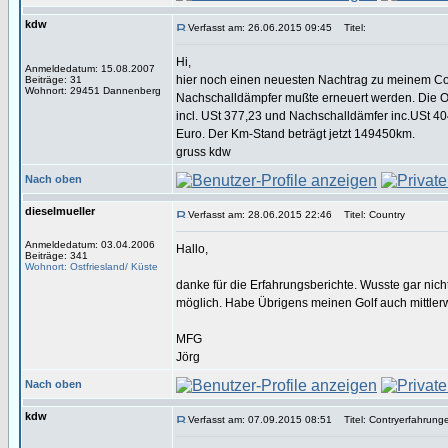
kdw
Verfasst am: 26.06.2015 09:45
Titel:
Hi,
Anmeldedatum: 15.08.2007
hier noch einen neuesten Nachtrag zu meinem Cout
Beiträge: 31
Wohnort: 29451 Dannenberg
Nachschalldämpfer mußte erneuert werden. Die Ori
incl. USt 377,23 und Nachschalldämfer inc.USt 40
Euro. Der Km-Stand beträgt jetzt 149450km.
gruss kdw
Nach oben
dieselmueller
Verfasst am: 28.06.2015 22:46
Titel: Country
Anmeldedatum: 03.04.2006
Hallo,
Beiträge: 341
Wohnort: Ostfriesland/ Küste
danke für die Erfahrungsberichte. Wusste gar nic
möglich. Habe Übrigens meinen Golf auch mittlerw
MFG
Jörg
Nach oben
kdw
Verfasst am: 07.09.2015 08:51
Titel: Contryerfahrung