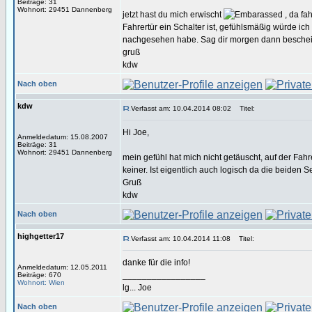
Beiträge: 31
Wohnort: 29451 Dannenberg
jetzt hast du mich erwischt
, da fa
Fahrertür ein Schalter ist, gefühlsmäßig würde ic
nachgesehen habe. Sag dir morgen dann besche
gruß
kdw
Nach oben
kdw
Verfasst am: 10.04.2014 08:02
Titel:
Hi Joe,
Anmeldedatum: 15.08.2007
Beiträge: 31
Wohnort: 29451 Dannenberg
mein gefühl hat mich nicht getäuscht, auf der Fahre
keiner. Ist eigentlich auch logisch da die beiden
Gruß
kdw
Nach oben
highgetter17
Verfasst am: 10.04.2014 11:08
Titel:
danke für die info!
Anmeldedatum: 12.05.2011
_________________
Beiträge: 670
Wohnort: Wien
lg... Joe
Nach oben