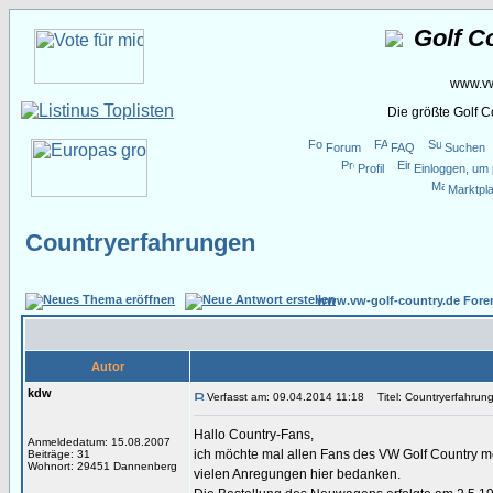
Golf C
www.vw
Die größte Golf 
Forum
FAQ
Suchen
Profil
Einloggen, um 
Marktpla
Countryerfahrungen
www.vw-golf-country.de Fore
Autor
kdw
Verfasst am: 09.04.2014 11:18
Titel: Countryerfahrun
Hallo Country-Fans,
Anmeldedatum: 15.08.2007
ich möchte mal allen Fans des VW Golf Country mei
Beiträge: 31
Wohnort: 29451 Dannenberg
vielen Anregungen hier bedanken.