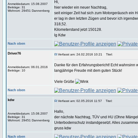
Hi,
Anmeldedatum: 15.08.2007
hier wieder ein neuer Nachtrag,
Beiträge: 31
Wohnort: 29451 Dannenberg
seit einiger Zeit hat sich zum Motorgeräusch ein 
er lag in den letzten Zügen und bevor ich irgendw
318,52.
Kilometerstand jetzt 150128.
lg Kdw
Nach oben
Driver76
Verfasst am: 24.02.2016 10:21
Titel:
Danke für den Erfahrungsbericht! Echt wahnsinn w
Anmeldedatum: 06.01.2016
langjährige Freude mit dem guten Stück!
Beiträge: 10
Viele Grüße
Nach oben
kdw
Verfasst am: 02.05.2016 11:57
Titel:
Hallo,
Anmeldedatum: 15.08.2007
der nächste Nachtrag, TÜV und HU (Ohne Mängel) 
Beiträge: 31
Wohnort: 29451 Dannenberg
Unterbodenschutz instandgesetzt. Alles zusamme
gruss kdw
Nach oben