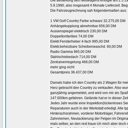
Die Bestellung des Neuwagens erfolgte am 2.5.1
5.9.1990, also insgesamt 4 Monate Lieferzeit. Be
Die Fahrzeugrechnung sah folgendermaßen aus:
1 VW Golf Country Farbe schwarz 32.275,00 DM
Anhängekupplung abnehmbar 656,00 DM
Aussenspiegel elektrisch 230,00 DM
Doppeltonfanfare 74,00 DM
Elektr.Fensterheber 4-fach 995,00 DM
Elektr.beheizbare Scheibenwaschd. 60,00 DM
Radio Gamma 965,00 DM
Stahlschiebedach 714,00 DM
Zentralverriegelung 468,00 DM
mehr ging nicht
Gesamtpreis 36.437,00 DM
Damals habe ich den Country als 2.Wagen für mein
Herz gebracht den Country zu verkaufen. Also wurd
ganzjährig angemeldet, und wird von mir als Spaßa
147.000km gefahren. Gelände hat er in dieser Zeit 
Jedes Jahr wurde eine Inspektion(lückenloses Ser
Reparaturen auch in der Werkstatt erledigt. Alle
Hinterachsrahmen, vorderer Motorträger, Fahrersitz
Zahnriemen, Neulackierung der Felgen im Origina
mals selber, an den rest traue ich mich aber doch n