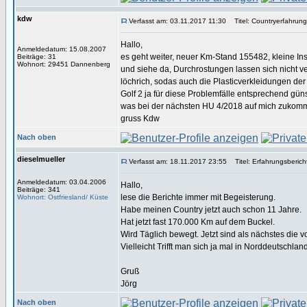
kdw
Verfasst am: 03.11.2017 11:30
Titel: Countryerfahrun
Hallo,
Anmeldedatum: 15.08.2007
es geht weiter, neuer Km-Stand 155482, kleine In
Beiträge: 31
Wohnort: 29451 Dannenberg
und siehe da, Durchrostungen lassen sich nicht v
löchrich, sodas auch die Plasticverkleidungen der
Golf 2 ja für diese Problemfälle entsprechend gü
was bei der nächsten HU 4/2018 auf mich zukommt
gruss Kdw
Nach oben
dieselmueller
Verfasst am: 18.11.2017 23:55
Titel: Erfahrungsberich
Anmeldedatum: 03.04.2006
Hallo,
Beiträge: 341
lese die Berichte immer mit Begeisterung.
Wohnort: Ostfriesland/ Küste
Habe meinen Country jetzt auch schon 11 Jahre.
Hat jetzt fast 170.000 Km auf dem Buckel.
Wird Täglich bewegt. Jetzt sind als nächstes die
Vielleicht Trifft man sich ja mal in Norddeutschland..
Gruß
Jörg
Nach oben