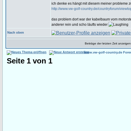
ich denke es hängt mit diesem meiner probleme
http://www.vw-golf-country.de/countryforum/vie
das problem dort war der kabelbaum vom motorst
anderer rein und scho läufts wieder
Nach oben
Beiträge der letzten Zeit anzeigen
www.vw-golf-country.de Fore
Seite
1
von
1