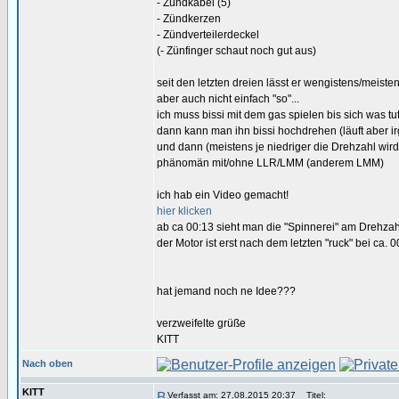
- Zündkabel (5)
- Zündkerzen
- Zündverteilerdeckel
(- Zünfinger schaut noch gut aus)
seit den letzten dreien lässt er wengistens/meisten
aber auch nicht einfach "so"...
ich muss bissi mit dem gas spielen bis sich was tut
dann kann man ihn bissi hochdrehen (läuft aber ir
und dann (meistens je niedriger die Drehzahl wird
phänomän mit/ohne LLR/LMM (anderem LMM)
ich hab ein Video gemacht!
hier klicken
ab ca 00:13 sieht man die "Spinnerei" am Drehza
der Motor ist erst nach dem letzten "ruck" bei ca.
hat jemand noch ne Idee???
verzweifelte grüße
KITT
Nach oben
KITT
Verfasst am: 27.08.2015 20:37
Titel: