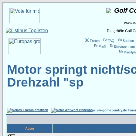
Golf C
www.vw
Die größte Golf 
Forum
FAQ
Suchen
Profil
Einloggen, um 
Marktpla
Motor springt nicht/s
Drehzahl "sp
www.vw-golf-country.de Fore
Autor
KITT