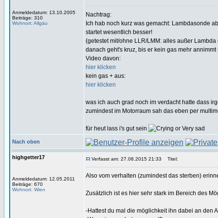
Anmeldedatum: 13.10.2005
Nachtrag:
Beiträge: 310
Ich hab noch kurz was gemacht: Lambdasonde ab
Wohnort: Allgäu
startet wesentlich besser!
(getestet mit/ohne LLR/LMM: alles außer Lambda dr
danach geht's kruz, bis er kein gas mehr annimmt 
Video davon:
hier klicken
kein gas + aus:
hier klicken
was ich auch grad noch im verdacht hatte dass irg
zumindest im Motorraum sah das eben per multimet
für heut lass i's gut sein
Nach oben
highgetter17
Verfasst am: 27.08.2015 21:33
Titel:
Also vom verhalten (zumindest das sterben) erin
Anmeldedatum: 12.05.2011
Beiträge: 670
Wohnort: Wien
Zusätzlich ist es hier sehr stark im Bereich des M
-Hattest du mal die möglichkeit ihn dabei an den