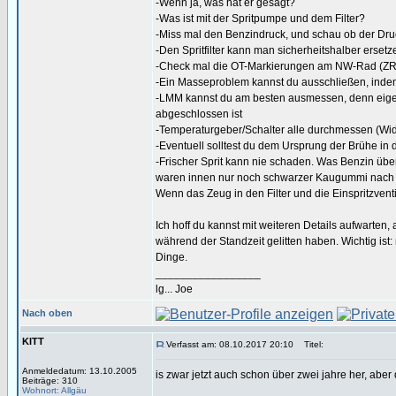
-Wenn ja, was hat er gesagt?
-Was ist mit der Spritpumpe und dem Filter?
-Miss mal den Benzindruck, und schau ob der Druck
-Den Spritfilter kann man sicherheitshalber ersetz
-Check mal die OT-Markierungen am NW-Rad (ZR
-Ein Masseproblem kannst du ausschließen, indem 
-LMM kannst du am besten ausmessen, denn eigent
abgeschlossen ist
-Temperaturgeber/Schalter alle durchmessen (Wider
-Eventuell solltest du dem Ursprung der Brühe i
-Frischer Sprit kann nie schaden. Was Benzin über
waren innen nur noch schwarzer Kaugummi nach 2
Wenn das Zeug in den Filter und die Einspritzven
Ich hoff du kannst mit weiteren Details aufwarte
während der Standzeit gelitten haben. Wichtig ist:
Dinge.
_________________
lg... Joe
Nach oben
KITT
Verfasst am: 08.10.2017 20:10
Titel:
Anmeldedatum: 13.10.2005
is zwar jetzt auch schon über zwei jahre her, aber 
Beiträge: 310
Wohnort: Allgäu