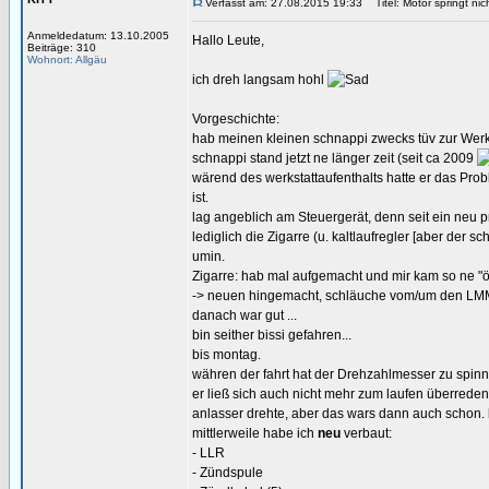
Verfasst am: 27.08.2015 19:33
Titel: Motor springt nic
Anmeldedatum: 13.10.2005
Hallo Leute,
Beiträge: 310
Wohnort: Allgäu
ich dreh langsam hohl
Vorgeschichte:
hab meinen kleinen schnappi zwecks tüv zur Werk
schnappi stand jetzt ne länger zeit (seit ca 2009
wärend des werkstattaufenthalts hatte er das Prob
ist.
lag angeblich am Steuergerät, denn seit ein neu pr
lediglich die Zigarre (u. kaltlaufregler [aber der sch
umin.
Zigarre: hab mal aufgemacht und mir kam so ne "
-> neuen hingemacht, schläuche vom/um den LM
danach war gut ...
bin seither bissi gefahren...
bis montag.
währen der fahrt hat der Drehzahlmesser zu spin
er ließ sich auch nicht mehr zum laufen überrede
anlasser drehte, aber das wars dann auch schon. 
mittlerweile habe ich
neu
verbaut:
- LLR
- Zündspule