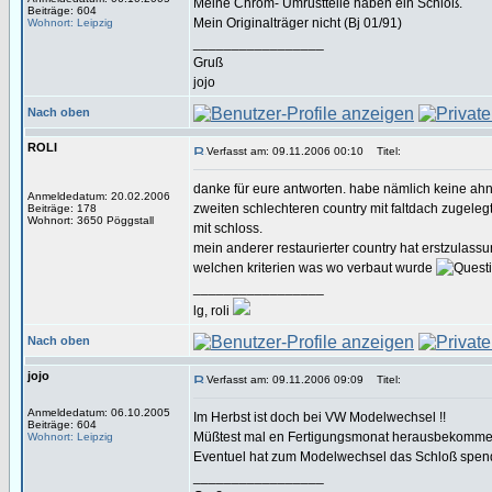
Meine Chrom- Umrüstteile haben ein Schloß.
Beiträge: 604
Mein Originalträger nicht (Bj 01/91)
Wohnort: Leipzig
_________________
Gruß
jojo
Nach oben
ROLI
Verfasst am: 09.11.2006 00:10
Titel:
danke für eure antworten. habe nämlich keine ah
Anmeldedatum: 20.02.2006
zweiten schlechteren country mit faltdach zugeleg
Beiträge: 178
Wohnort: 3650 Pöggstall
mit schloss.
mein anderer restaurierter country hat erstzulas
welchen kriterien was wo verbaut wurde
_________________
lg, roli
Nach oben
jojo
Verfasst am: 09.11.2006 09:09
Titel:
Anmeldedatum: 06.10.2005
Im Herbst ist doch bei VW Modelwechsel !!
Beiträge: 604
Müßtest mal en Fertigungsmonat herausbekomme
Wohnort: Leipzig
Eventuel hat zum Modelwechsel das Schloß spend
_________________