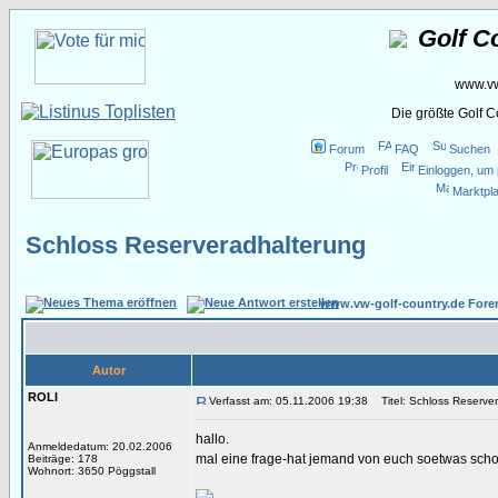
Golf C
www.vw
Die größte Golf 
Forum
FAQ
Suchen
Profil
Einloggen, um 
Marktpla
Schloss Reserveradhalterung
www.vw-golf-country.de Fore
Autor
ROLI
Verfasst am: 05.11.2006 19:38
Titel: Schloss Reserve
hallo.
Anmeldedatum: 20.02.2006
mal eine frage-hat jemand von euch soetwas sc
Beiträge: 178
Wohnort: 3650 Pöggstall