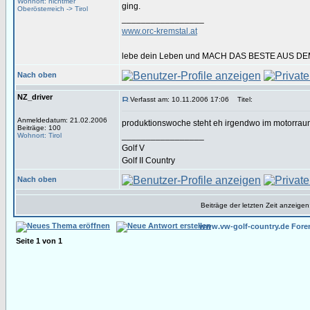
Wohnort: nichtmer
ging.
Oberösterreich -> Tirol
_________________
www.orc-kremstal.at
lebe dein Leben und MACH DAS BESTE AUS DE
Nach oben
NZ_driver
Verfasst am: 10.11.2006 17:06
Titel:
Anmeldedatum: 21.02.2006
produktionswoche steht eh irgendwo im motorrau
Beiträge: 100
_________________
Wohnort: Tirol
Golf V
Golf II Country
Nach oben
Beiträge der letzten Zeit anzeigen
www.vw-golf-country.de Fore
Seite
1
von
1