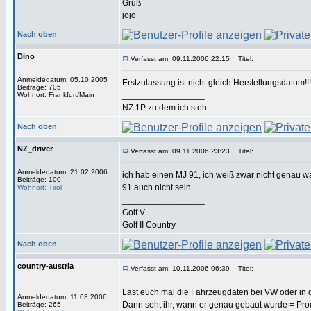
Gruß
jojo
Nach oben
Dino
Verfasst am: 09.11.2006 22:15
Titel:
Anmeldedatum: 05.10.2005
Erstzulassung ist nicht gleich Herstellungsdatum!!
Beiträge: 705
_________________
Wohnort: Frankfurt/Main
NZ 1P zu dem ich steh.
Nach oben
NZ_driver
Verfasst am: 09.11.2006 23:23
Titel:
Anmeldedatum: 21.02.2006
ich hab einen MJ 91, ich weiß zwar nicht genau 
Beiträge: 100
91 auch nicht sein
Wohnort: Tirol
_________________
Golf V
Golf II Country
Nach oben
country-austria
Verfasst am: 10.11.2006 06:39
Titel:
Last euch mal die Fahrzeugdaten bei VW oder in 
Anmeldedatum: 11.03.2006
Dann seht ihr, wann er genau gebaut wurde = Prod
Beiträge: 265