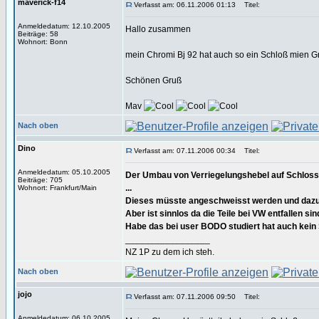
maverick-f14
Verfasst am: 06.11.2006 01:13
Titel:
Anmeldedatum: 12.10.2005
Hallo zusammen
Beiträge: 58
Wohnort: Bonn
mein Chromi Bj 92 hat auch so ein Schloß mien Gr
Schönen Gruß
Mav
Nach oben
Dino
Verfasst am: 07.11.2006 00:34
Titel:
Anmeldedatum: 05.10.2005
Der Umbau von Verriegelungshebel auf Schloss is
Beiträge: 705
...
Wohnort: Frankfurt/Main
Dieses müsste angeschweisst werden und dazu
Aber ist sinnlos da die Teile bei VW entfallen si
Habe das bei user BODO studiert hat auch kein
_________________
NZ 1P zu dem ich steh.
Nach oben
jojo
Verfasst am: 07.11.2006 09:50
Titel:
Anmeldedatum: 06.10.2005