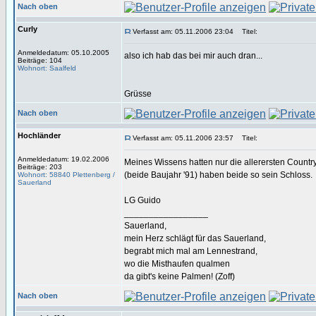
Nach oben
Curly
Verfasst am: 05.11.2006 23:04
Titel:
Anmeldedatum: 05.10.2005
also ich hab das bei mir auch dran...
Beiträge: 104
Wohnort: Saalfeld
Grüsse
Nach oben
Hochländer
Verfasst am: 05.11.2006 23:57
Titel:
Anmeldedatum: 19.02.2006
Meines Wissens hatten nur die allerersten Countr
Beiträge: 203
(beide Baujahr '91) haben beide so sein Schloss.
Wohnort: 58840 Plettenberg /
Sauerland
LG Guido
_________________
Sauerland,
mein Herz schlägt für das Sauerland,
begrabt mich mal am Lennestrand,
wo die Misthaufen qualmen
da gibt's keine Palmen! (Zoff)
Nach oben