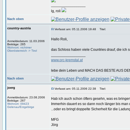
_________________
lg, roli
Nach oben
country-austria
Verfasst am: 05.11.2006 19:48
Titel:
Hallo Roli,
Anmeldedatum: 11.03.2006
Beiträge: 265
Wohnort: nichtmer
das Schloss haben viele Countries drauf, die ich 
Oberösterreich -> Tirol
_________________
www.orc-kremstal.at
lebe dein Leben und MACH DAS BESTE AUS DE
Nach oben
joerg
Verfasst am: 05.11.2006 22:38
Titel:
Anmeldedatum: 23.08.2006
Hab ich auch schon öfters gesehn, was es bringen 
Beiträge: 267
Immerhin dauert es so dann noch länger bis man d
Wohnort: 09423
Gelenau/Erzgebirge
...oder es bringt doppelte Sicherheit für die Ladu
MFG
Jörg