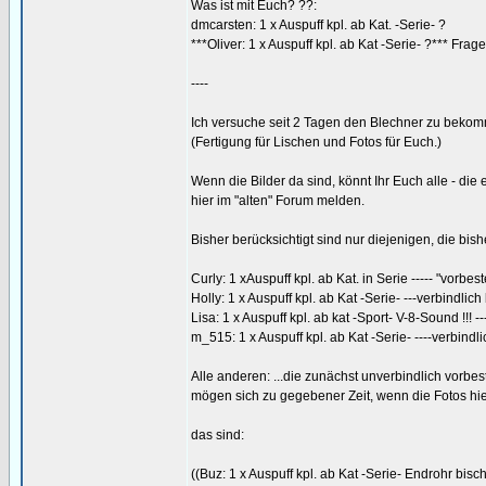
Was ist mit Euch? ??:
dmcarsten: 1 x Auspuff kpl. ab Kat. -Serie- ?
***Oliver: 1 x Auspuff kpl. ab Kat -Serie- ?*** Frag
----
Ich versuche seit 2 Tagen den Blechner zu beko
(Fertigung für Lischen und Fotos für Euch.)
Wenn die Bilder da sind, könnt Ihr Euch alle - die 
hier im "alten" Forum melden.
Bisher berücksichtigt sind nur diejenigen, die bish
Curly: 1 xAuspuff kpl. ab Kat. in Serie ----- "vorbe
Holly: 1 x Auspuff kpl. ab Kat -Serie- ---verbindlich b
Lisa: 1 x Auspuff kpl. ab kat -Sport- V-8-Sound !!! ---
m_515: 1 x Auspuff kpl. ab Kat -Serie- ----verbindlic
Alle anderen: ...die zunächst unverbindlich vorbeste
mögen sich zu gegebener Zeit, wenn die Fotos hier 
das sind:
((Buz: 1 x Auspuff kpl. ab Kat -Serie- Endrohr bische