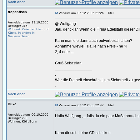
Nach oben
tropenfisch
Verfasst am: 07.12.2005 21:26
Titel:
Anmeldedatum: 13.10.2005
@ Wolfgang:
Beiträge: 315
Jau, geht klar. Wenn die Firma Edelstahl dieser 
Wohnort: Zwischen Harz und
Küste, irgendwo in
Niedersachsen
Kann man die dann auch pulverbeschichten?
Abnahme wieviel: Tja, je nach Preis - ne ?!
2, 4 oder ...
Gruß Sebastian
_________________
.
Wer die Freiheit einschränkt, um Sicherheit zu ge
.
Nach oben
Duke
Verfasst am: 07.12.2005 22:47
Titel:
Anmeldedatum: 06.10.2005
Hallo Wolfgang ,... falls du ein paar Maße brauchst 
Beiträge: 290
Wohnort: Köln/Bonn
Kann dir sofort eine CD schicken .