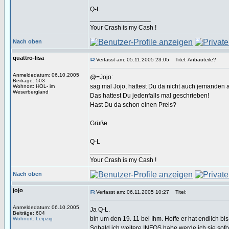
Q-L
_________________
Your Crash is my Cash !
Nach oben
quattro-lisa
Verfasst am: 05.11.2005 23:05
Titel: Anbauteile?
Anmeldedatum: 06.10.2005
@=Jojo:
Beiträge: 503
sag mal Jojo, hattest Du da nicht auch jemanden 
Wohnort: HOL- im
Weserbergland
Das hattest Du jedenfalls mal geschrieben!
Hast Du da schon einen Preis?
Grüße
Q-L
_________________
Your Crash is my Cash !
Nach oben
jojo
Verfasst am: 06.11.2005 10:27
Titel:
Anmeldedatum: 06.10.2005
Ja Q-L.
Beiträge: 604
bin um den 19. 11 bei Ihm. Hoffe er hat endlich bi
Wohnort: Leipzig
Sobald ich weitere INFOS habe werde ich sie sofor