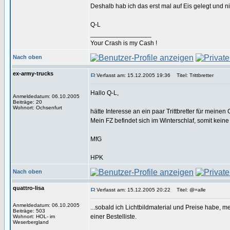
Deshalb hab ich das erst mal auf Eis gelegt und nic
Q-L
_________________
Your Crash is my Cash !
Nach oben
ex-army-trucks
Verfasst am: 15.12.2005 19:36
Titel: Trittbretter
Hallo Q-L,
Anmeldedatum: 06.10.2005
Beiträge: 20
Wohnort: Ochsenfurt
hätte Interesse an ein paar Trittbretter für meine
Mein FZ befindet sich im Winterschlaf, somit keine 
MfG
HPK
Nach oben
quattro-lisa
Verfasst am: 15.12.2005 20:22
Titel: @=alle
Anmeldedatum: 06.10.2005
...sobald ich Lichtbildmaterial und Preise habe, me
Beiträge: 503
einer Bestelliste.
Wohnort: HOL- im
Weserbergland