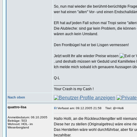
So, nun mal wieder die berühmt-berüchtigte Frage
wer hat einen "alten" Vor- und einen Endschalldä
ER hat auf jeden Fall schon mal Tropi seine "alten" 
Die Alubleche: sind gar kein Problem, die können
wären auch kein Umstand.
Den Frontbügel hat er bei Lisgen vermessen!
Jetzt wollt Ihr alle wieder Preise wissen
..und deshalb müssen wir Geduld und Kamilletee 
Ich melde mich sobald ich genauere Aussagen übe
Q-L
_________________
Your Crash is my Cash !
Nach oben
quattro-lisa
Verfasst am: 09.12.2005 21:58
Titel: @=Holli
Anmeldedatum: 06.10.2005
Hallo Holli, an die Rückleuchtengitter will nieman
Beiträge: 503
Diese her zu stellen (Originalgetreu) wäre eine ri
Wohnort: HOL- im
Weserbergland
Das Herstellen wäre wohl durchführbar, aber für u
bezahlbar.