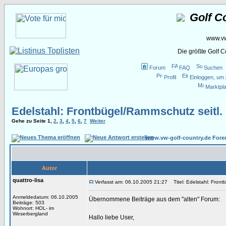
Golf C
www.vw
Die größte Golf 
Forum
FAQ
Suchen
Profil
Einloggen, um 
Marktpla
Edelstahl: Frontbügel/Rammschutz seitl.
Gehe zu Seite
1
,
2
,
3
,
4
,
5
,
6
,
7
Weiter
www.vw-golf-country.de Fore
Autor
quattro-lisa
Verfasst am: 06.10.2005 21:27
Titel: Edelstahl: Front
Anmeldedatum: 06.10.2005
Übernommene Beiträge aus dem "alten" Forum:
Beiträge: 503
Wohnort: HOL- im
Weserbergland
Hallo liebe User,