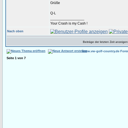
Grüße
Q-L
_________________
Your Crash is my Cash !
Nach oben
Beiträge der letzten Zeit anzeigen
www.vw-golf-country.de Fore
Seite
1
von
7