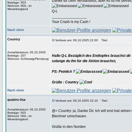
Danke für Dein Verständliss, aber es ist mir peinlic
Beiträge: 503
Wohnort: HOL- im
Weserbergland
Q-L
_________________
Your Crash is my Cash !
Nach oben
Country
Verfasst am: 09.10.2005 22:00
Titel:
Anmeldedatum: 05.10.2005
Hallo Q-L Bezüglich des Endtopfes brauchst dir k
Beiträge: 207
Wohnort: Schleswig/Flensburg
solange du ihn für die Aktion brauchst,
PS: Peinlich ?
Grüße : Country
Nach oben
quattro-lisa
Verfasst am: 09.10.2005 22:10
Titel:
Anmeldedatum: 06.10.2005
@= Country: ja, Danke Dir. Ich will erst mal seh
Beiträge: 503
Blechner umschauen.
Wohnort: HOL- im
Weserbergland
Grüße in den Norden