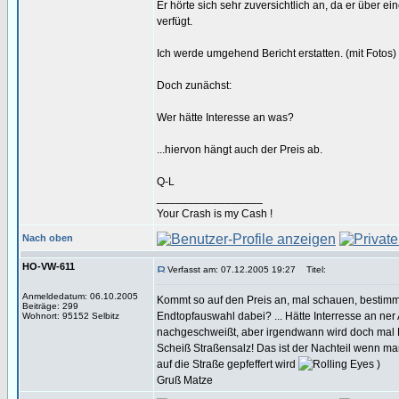
Er hörte sich sehr zuversichtlich an, da er über
verfügt.
Ich werde umgehend Bericht erstatten. (mit Fotos)
Doch zunächst:
Wer hätte Interesse an was?
...hiervon hängt auch der Preis ab.
Q-L
_________________
Your Crash is my Cash !
Nach oben
HO-VW-611
Verfasst am: 07.12.2005 19:27
Titel:
Anmeldedatum: 06.10.2005
Kommt so auf den Preis an, mal schauen, bestimm
Beiträge: 299
Endtopfauswahl dabei? ... Hätte Interresse an ne
Wohnort: 95152 Selbitz
nachgeschweißt, aber irgendwann wird doch mal Fe
Scheiß Straßensalz! Das ist der Nachteil wenn m
auf die Straße gepfeffert wird
)
Gruß Matze