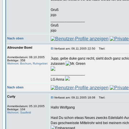
Gruß
jojo
_________________
Gruß
jojo
Nach oben
Allrounder Boml
Verfasst am: 06.11.2005 22:50
Titel:
Anmeldedatum: 08.10.2005
Jupp, gebe duke ganz recht, sieht doch ganz schic
Beiträge: 358
zulassen
Wohnort: Bochum, Ruhrgebiet
_________________
LG Anna
Nach oben
Curly
Verfasst am: 09.11.2005 18:08
Titel:
Anmeldedatum: 05.10.2005
Hallo Wolfgang
Beiträge: 104
Wohnort: Saalfeld
Hast Du schon etwas Neues zwecks Edelstahl-Aus
Das geschweisste Mittelrohr wird bei meinem nicht 