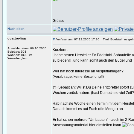
Grüsse
Nach oben
quattro-lisa
Verfasst am: 07.12.2005 17:36
Titel: Edelstahl es geht
Anmeldedatum: 06.10.2005
Kurzform:
Beiträge: 503
..habe neuen Hersteller für Edelstahl-Anbauteile 
Wohnort: HOL- im
Weserbergland
zu biegen!! ..und kann somit auch den Bügel und T
Wer hat noch Interesse an Auspuffanlagen?
(Vorabfrage, keine Bestellung!!)
@=Sebastian: Willst Du Deine Trittbretter sofort 
Wochen zurück haben. (hast Du noch so viel Zeit
Hab nächste Woche einen Termin mit dem Herstel
Danach kommt es auf Euch (die Menge) an.
Er hat schon mehrere "Umbauten" --auch im 2-Radbe
Anschauungsmaterial hier einstellen kann