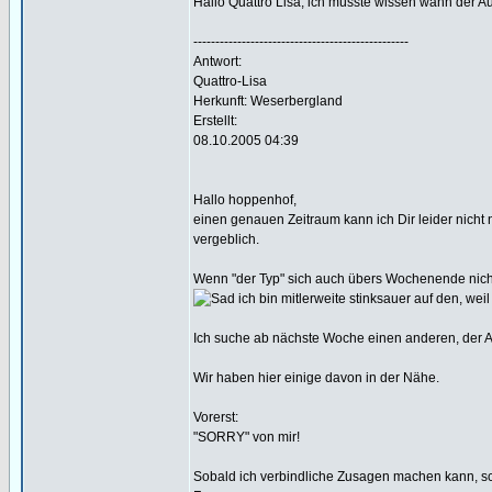
Hallo Quattro Lisa, ich müsste wissen wann der Ausp
-------------------------------------------------
Antwort:
Quattro-Lisa
Herkunft: Weserbergland
Erstellt:
08.10.2005 04:39
Hallo hoppenhof,
einen genauen Zeitraum kann ich Dir leider nicht 
vergeblich.
Wenn "der Typ" sich auch übers Wochenende nicht
ich bin mitlerweite stinksauer auf den, wei
Ich suche ab nächste Woche einen anderen, der A
Wir haben hier einige davon in der Nähe.
Vorerst:
"SORRY" von mir!
Sobald ich verbindliche Zusagen machen kann, schr