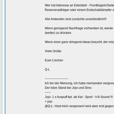
Wer hat Interesse an Edelstahl - Frontbügeln/Se
Reserveradträger oder einem Endschalldämpfer o
Alle Antworten sind zunächts unverbindlich!!!
Wenn genügend Nachfrage vorhanden ist, werde ic
(weiter) zu drücken.
Wenn einer ganz dringend etwas braucht, der mög
Viele Grüße
Euer Lischen
Q-L
-----------------------
Ich bin der Meinung, ich habe niemanden vergess
Der letze Stand bei Jojo und Dino:
------
Jojo: 1 x Auspuff kpl. ab Kat - Sport - V-8-Sound !!! -
+ jojo
@Q-L- Hast mich vergessen! wird aber erst gegen