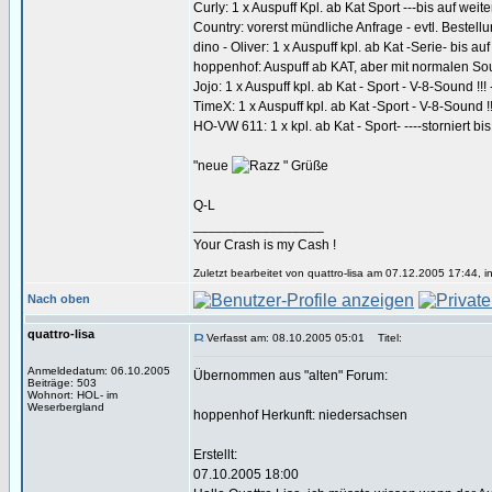
Curly: 1 x Auspuff Kpl. ab Kat Sport ---bis auf weiter
Country: vorerst mündliche Anfrage - evtl. Bestell
dino - Oliver: 1 x Auspuff kpl. ab Kat -Serie- bis auf
hoppenhof: Auspuff ab KAT, aber mit normalen Sound
Jojo: 1 x Auspuff kpl. ab Kat - Sport - V-8-Sound !!! -
TimeX: 1 x Auspuff kpl. ab Kat -Sport - V-8-Sound !!!
HO-VW 611: 1 x kpl. ab Kat - Sport- ----storniert bis
"neue
" Grüße
Q-L
_________________
Your Crash is my Cash !
Zuletzt bearbeitet von quattro-lisa am 07.12.2005 17:44, 
Nach oben
quattro-lisa
Verfasst am: 08.10.2005 05:01
Titel:
Anmeldedatum: 06.10.2005
Übernommen aus "alten" Forum:
Beiträge: 503
Wohnort: HOL- im
Weserbergland
hoppenhof Herkunft: niedersachsen
Erstellt:
07.10.2005 18:00