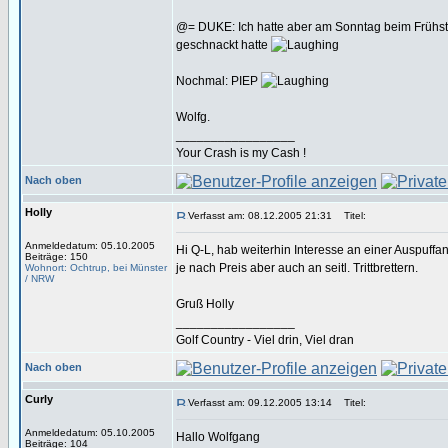
@= DUKE: Ich hatte aber am Sonntag beim Frühstüc
geschnackt hatte
Nochmal: PIEP
Wolfg.
_________________
Your Crash is my Cash !
Nach oben
Holly
Verfasst am: 08.12.2005 21:31
Titel:
Anmeldedatum: 05.10.2005
Hi Q-L, hab weiterhin Interesse an einer Auspuffa
Beiträge: 150
je nach Preis aber auch an seitl. Trittbrettern.
Wohnort: Ochtrup, bei Münster
/ NRW
Gruß Holly
_________________
Golf Country - Viel drin, Viel dran
Nach oben
Curly
Verfasst am: 09.12.2005 13:14
Titel:
Anmeldedatum: 05.10.2005
Hallo Wolfgang
Beiträge: 104