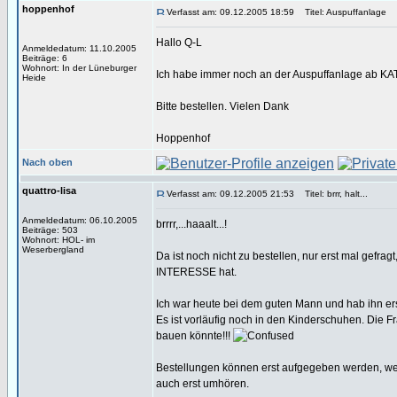
hoppenhof
Verfasst am: 09.12.2005 18:59
Titel: Auspuffanlage
Hallo Q-L
Anmeldedatum: 11.10.2005
Beiträge: 6
Wohnort: In der Lüneburger
Ich habe immer noch an der Auspuffanlage ab KAT
Heide
Bitte bestellen. Vielen Dank
Hoppenhof
Nach oben
quattro-lisa
Verfasst am: 09.12.2005 21:53
Titel: brrr, halt...
Anmeldedatum: 06.10.2005
brrrr,...haaalt...!
Beiträge: 503
Wohnort: HOL- im
Weserbergland
Da ist noch nicht zu bestellen, nur erst mal gefragt
INTERESSE
hat.
Ich war heute bei dem guten Mann und hab ihn er
Es ist vorläufig noch in den Kinderschuhen. Die Fr
bauen könnte!!!
Bestellungen können erst aufgegeben werden, we
auch erst umhören.