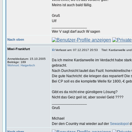
Meins ist auch bald fällig.
Gruß
Ulf
_________________
Wer V sagt darf auch W sagen
Nach oben
Miwi-Frankfurt
Verfasst am: 07.12.2017 20:53
Titel: Kardanwelle un
Anmeldedatum: 15.10.2005
Da ich meine Kardanwelle im Verdacht habe stark 
Beiträge: 189
gebracht.
Wohnort: Haigerloch
Nach Durchsicht lautet das Fazit: homokinetische
Die gute Nachricht: die kriegen das repariert! Die
Bei CP soll es die komplette Welle für 1800,-€ ge
Gibt es da nicht eine günstigere Lösung?
Nicht das Geiz geil ist, aber soviel Geld ????
_________________
Gruß
Michael
Der den Country mal wieder auf der
Sewastopol
d
Nach oben