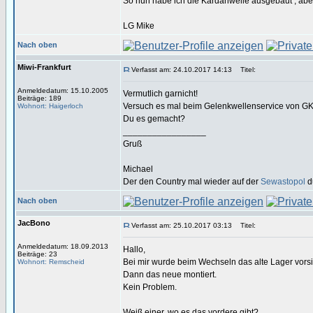
So nun habe ich die Kardanwelle ausgebaut , ab
LG Mike
Nach oben
Miwi-Frankfurt
Verfasst am: 24.10.2017 14:13
Titel:
Anmeldedatum: 15.10.2005
Vermutlich garnicht!
Beiträge: 189
Versuch es mal beim Gelenkwellenservice von GKN.
Wohnort: Haigerloch
Du es gemacht?
_________________
Gruß
Michael
Der den Country mal wieder auf der
Sewastopol
d
Nach oben
JacBono
Verfasst am: 25.10.2017 03:13
Titel:
Anmeldedatum: 18.09.2013
Hallo,
Beiträge: 23
Bei mir wurde beim Wechseln das alte Lager vorsic
Wohnort: Remscheid
Dann das neue montiert.
Kein Problem.
Weiß einer, wo es das vordere gibt?