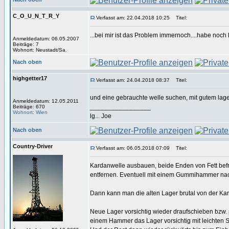
C_O_U_N_T_R_Y
Verfasst am: 22.04.2018 10:25
Titel:
...bei mir ist das Problem immernoch....habe noch
Anmeldedatum: 06.05.2007
Beiträge: 7
Wohnort: Neustadt/Sa.
Nach oben
highgetter17
Verfasst am: 24.04.2018 08:37
Titel:
und eine gebrauchte welle suchen, mit gutem lage
Anmeldedatum: 12.05.2011
_________________
Beiträge: 670
Wohnort: Wien
lg... Joe
Nach oben
Country-Driver
Verfasst am: 06.05.2018 07:09
Titel:
Kardanwelle ausbauen, beide Enden von Fett befr
entfernen. Eventuell mit einem Gummihammer nac
Dann kann man die alten Lager brutal von der Ka
Neue Lager vorsichtig wieder draufschieben bzw. 
einem Hammer das Lager vorsichtig mit leichten S