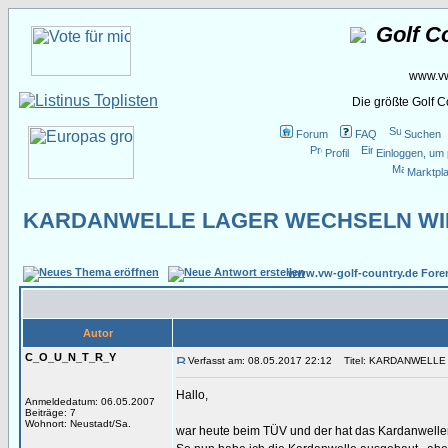
Golf C
www.vw
Die größte Golf 
Forum
FAQ
Suchen
Profil
Einloggen, um 
Marktpla
KARDANWELLE LAGER WECHSELN WI
www.vw-golf-country.de Fore
Autor
C_O_U_N_T_R_Y
Verfasst am: 08.05.2017 22:12
Titel: KARDANWELLE
Hallo,
Anmeldedatum: 06.05.2007
Beiträge: 7
Wohnort: Neustadt/Sa.
war heute beim TÜV und der hat das Kardanwellen