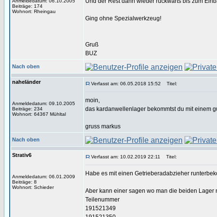
Und der Rest dann wieder rückwärts bis zum Einb
Anmeldedatum: 06.10.2005
Beiträge: 174
Wohnort: Rheingau
Ging ohne Spezialwerkzeug!
Gruß
BUZ
Nach oben
naheländer
Verfasst am: 06.05.2018 15:52
Titel:
moin,
Anmeldedatum: 09.10.2005
das kardanwellenlager bekommtst du mit einem gu
Beiträge: 234
Wohnort: 64367 Mühltal
gruss markus
Nach oben
Strativ6
Verfasst am: 10.02.2019 22:11
Titel:
Habe es mit einen Getrieberadabzieher runterb
Anmeldedatum: 06.01.2009
Beiträge: 8
Wohnort: Schieder
Aber kann einer sagen wo man die beiden Lager
Teilenummer
191521349