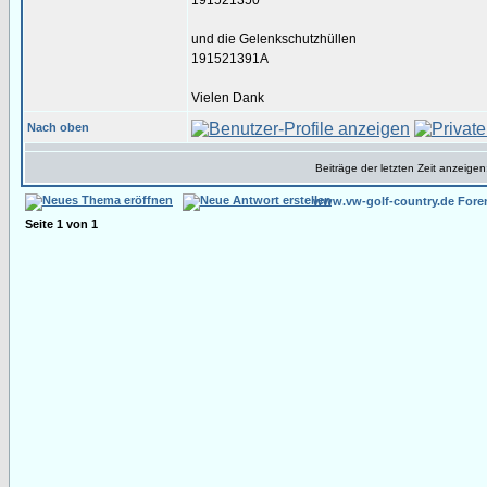
191521350
und die Gelenkschutzhüllen
191521391A
Vielen Dank
Nach oben
Beiträge der letzten Zeit anzeigen
www.vw-golf-country.de Fore
Seite
1
von
1